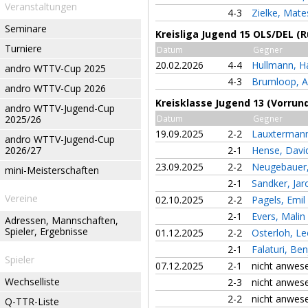
Veranstaltungen
4-3
Zielke, Mat
Seminare
Kreisliga Jugend 15 OLS/DEL (
Turniere
Datum
Gegner
20.02.2026
4-4
Hullmann, 
andro WTTV-Cup 2025
4-3
Brumloop, 
andro WTTV-Cup 2026
Kreisklasse Jugend 13 (Vorrun
andro WTTV-Jugend-Cup
2025/26
Datum
Gegner
19.09.2025
2-2
Lauxterman
andro WTTV-Jugend-Cup
2026/27
2-1
Hense, Dav
23.09.2025
2-2
Neugebauer
mini-Meisterschaften
2-1
Sandker, Ja
Vereine
02.10.2025
2-2
Pagels, Emil
2-1
Evers, Malin
Adressen, Mannschaften,
Spieler, Ergebnisse
01.12.2025
2-2
Osterloh, L
2-1
Falaturi, Be
Spieler
07.12.2025
2-1
nicht anwes
Wechselliste
2-3
nicht anwes
2-2
nicht anwes
Q-TTR-Liste