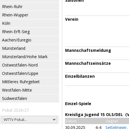
Saisonen
Rhein-Ruhr
Rhein-Wupper
Verein
Köln
Rhein-Erft-Sieg
Aachen/Euregio
Münsterland
Mannschaftsmeldung
Münsterland/Hohe Mark
Mannschaftseinsätze
Ostwestfalen-Nord
Ostwestfalen/Lippe
Einzelbilanzen
Mittleres Ruhrgebiet
Westfalen-Mitte
Südwestfalen
Einzel-Spiele
Pokal 2026/27
Kreisliga Jugend 15 OLS/DEL (
Datum
Gegner
30.09.2025
4-4
Settelmeier, 