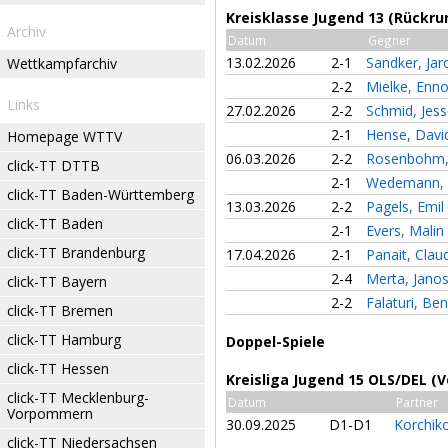
Kreisklasse Jugend 13 (Rückru
Archiv
Datum
Gegner
13.02.2026
2-1
Sandker, Ja
Wettkampfarchiv
2-2
Mielke, Enn
Links
27.02.2026
2-2
Schmid, Jes
2-1
Hense, Dav
Homepage WTTV
06.03.2026
2-2
Rosenbohm,
click-TT DTTB
2-1
Wedemann, 
click-TT Baden-Württemberg
13.03.2026
2-2
Pagels, Emil
click-TT Baden
2-1
Evers, Malin
click-TT Brandenburg
17.04.2026
2-1
Panait, Clau
2-4
Merta, Jano
click-TT Bayern
2-2
Falaturi, Be
click-TT Bremen
click-TT Hamburg
Doppel-Spiele
click-TT Hessen
Kreisliga Jugend 15 OLS/DEL (
click-TT Mecklenburg-
Datum
Partner
Vorpommern
30.09.2025
D1-D1
Korchiko
click-TT Niedersachsen