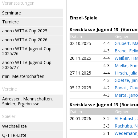
Veranstaltungen
Seminare
Einzel-Spiele
Turniere
Kreisklasse Jugend 13 (Vorrun
andro WTTV-Cup 2025
Datum
Gegner
andro WTTV-Cup 2026
02.10.2025
4-4
Grubert, M
andro WTTV-Jugend-Cup
4-3
Brand, Feli
2025/26
20.11.2025
4-4
Weißer, H
andro WTTV-Jugend-Cup
4-3
Mielke, En
2026/27
27.11.2025
4-4
Hirsch, Juli
mini-Meisterschaften
4-3
Goetze, Ja
05.12.2025
4-2
Panait, Cla
Vereine
4-3
Merta, Jan
Adressen, Mannschaften,
Spieler, Ergebnisse
Kreisklasse Jugend 13 (Rückru
Datum
Gegner
Spieler
20.01.2026
3-2
Al Habash, 
3-3
Rachuba, 
Wechselliste
3-1
Wedemann,
Q-TTR-Liste