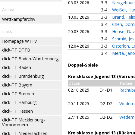
05.03.2026
3-3
Neugebaue
Archiv
3-4
Weißer, H
13.03.2026
3-3
Brand, Feli
Wettkampfarchiv
3-4
Chen, Dom
Links
20.03.2026
3-3
Hense, Dav
3-4
Schmid, Je
Homepage WTTV
12.04.2026
3-3
Osterloh, 
click-TT DTTB
3-4
Merta, Jan
click-TT Baden-Württemberg
Doppel-Spiele
click-TT Baden
click-TT Brandenburg
Kreisklasse Jugend 13 (Vorrun
Datum
Partner
click-TT Bayern
02.10.2025
D1-D1
Rachub
click-TT Bremen
click-TT Hamburg
20.11.2025
D2-D2
Wedema
click-TT Hessen
27.11.2025
D2-D2
Wedema
click-TT Mecklenburg-
Vorpommern
Kreisklasse Jugend 13 (Rückru
click-TT Niedersachsen