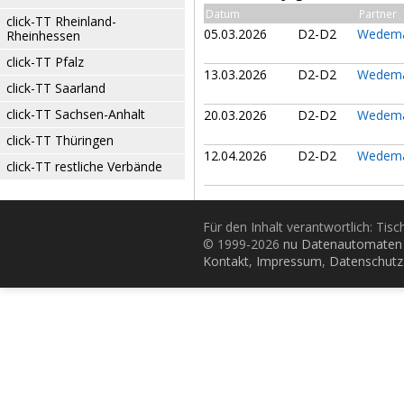
Datum
Partner
click-TT Rheinland-
05.03.2026
D2-D2
Wedema
Rheinhessen
click-TT Pfalz
13.03.2026
D2-D2
Wedema
click-TT Saarland
click-TT Sachsen-Anhalt
20.03.2026
D2-D2
Wedema
click-TT Thüringen
12.04.2026
D2-D2
Wedema
click-TT restliche Verbände
Für den Inhalt verantwortlich: Tis
© 1999-2026
nu Datenautomaten 
Kontakt
,
Impressum
,
Datenschutz