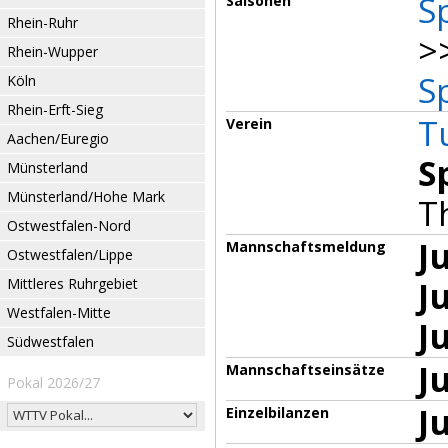
S
Saisonen
Rhein-Ruhr
>
Rhein-Wupper
S
Köln
Rhein-Erft-Sieg
T
Verein
Aachen/Euregio
S
Münsterland
Münsterland/Hohe Mark
T
Ostwestfalen-Nord
J
Mannschaftsmeldung
Ostwestfalen/Lippe
J
Mittleres Ruhrgebiet
Westfalen-Mitte
J
Südwestfalen
J
Mannschaftseinsätze
Pokal 2026/27
J
Einzelbilanzen