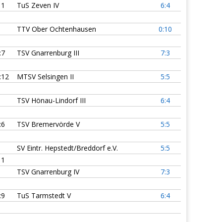
11
TuS Zeven IV
6:4
TTV Ober Ochtenhausen
0:10
:7
TSV Gnarrenburg III
7:3
:12
MTSV Selsingen II
5:5
TSV Hönau-Lindorf III
6:4
:6
TSV Bremervörde V
5:5
SV Eintr. Hepstedt/Breddorf e.V.
5:5
11
TSV Gnarrenburg IV
7:3
:9
TuS Tarmstedt V
6:4