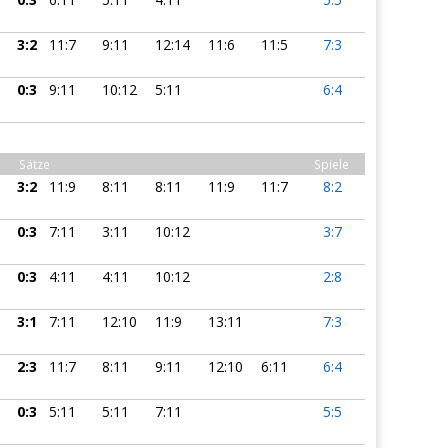
3:2
11:7
9:11
12:14
11:6
11:5
7:3
0:3
9:11
10:12
5:11
6:4
Sätze
Spiele
3:2
11:9
8:11
8:11
11:9
11:7
8:2
0:3
7:11
3:11
10:12
3:7
0:3
4:11
4:11
10:12
2:8
3:1
7:11
12:10
11:9
13:11
7:3
2:3
11:7
8:11
9:11
12:10
6:11
6:4
0:3
5:11
5:11
7:11
5:5