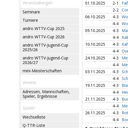
Veranstaltungen
01.10.2025
2-1
Faß
2-2
Co
Seminare
06.10.2025
4-3
Woh
Turniere
4-4
Woh
andro WTTV-Cup 2025
09.10.2025
4-3
Ma
andro WTTV-Cup 2026
4-4
Kal
10.10.2025
4-3
Kah
andro WTTV-Jugend-Cup
2025/26
4-4
Ov
andro WTTV-Jugend-Cup
24.10.2025
4-3
Me
2026/27
4-4
Me
mini-Meisterschaften
03.11.2025
4-3
Sch
4-4
Sch
Vereine
19.11.2025
4-3
Bla
Adressen, Mannschaften,
4-4
Heu
Spieler, Ergebnisse
21.11.2025
4-3
Bu
4-4
Mei
Spieler
26.11.2025
4-3
Rot
Wechselliste
4-4
Boe
Q-TTR-Liste