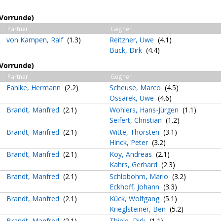
(Vorrunde)
Partner
Gegner
von Kampen, Ralf
(1.3)
Reitzner, Uwe
(4.1)
Buck, Dirk
(4.4)
(Vorrunde)
Partner
Gegner
Fahlke, Hermann
(2.2)
Scheuse, Marco
(4.5)
Ossarek, Uwe
(4.6)
Brandt, Manfred
(2.1)
Wohlers, Hans-Jürgen
(1.1)
Seifert, Christian
(1.2)
Brandt, Manfred
(2.1)
Witte, Thorsten
(3.1)
Hinck, Peter
(3.2)
Brandt, Manfred
(2.1)
Koy, Andreas
(2.1)
Kahrs, Gerhard
(2.3)
Brandt, Manfred
(2.1)
Schlobohm, Mario
(3.2)
Eckhoff, Johann
(3.3)
Brandt, Manfred
(2.1)
Kück, Wolfgang
(5.1)
Krieglsteiner, Ben
(5.2)
Brandt, Manfred
(2.1)
Thiele, Dirk
(1.1)