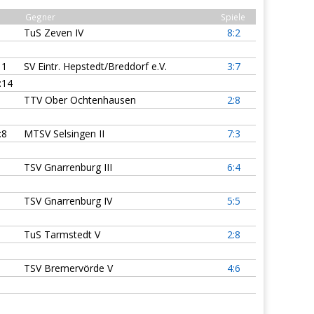
Gegner
Spiele
TuS Zeven IV
8:2
11
SV Eintr. Hepstedt/Breddorf e.V.
3:7
:14
TTV Ober Ochtenhausen
2:8
:8
MTSV Selsingen II
7:3
TSV Gnarrenburg III
6:4
TSV Gnarrenburg IV
5:5
TuS Tarmstedt V
2:8
TSV Bremervörde V
4:6