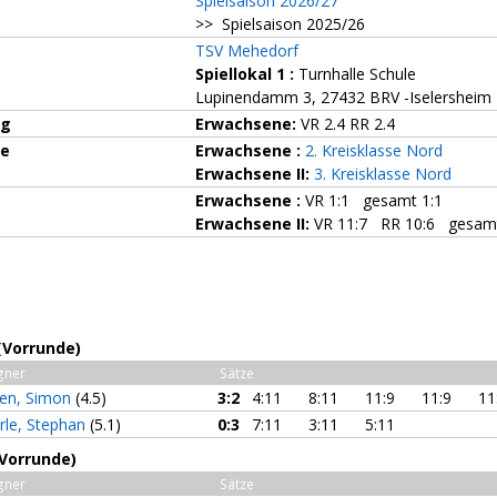
Spielsaison 2026/27
>> Spielsaison 2025/26
TSV Mehedorf
Spiellokal 1
:
Turnhalle Schule
Lupinendamm 3, 27432 BRV -Iselersheim
ng
Erwachsene:
VR 2.4 RR 2.4
ze
Erwachsene :
2. Kreisklasse Nord
Erwachsene II:
3. Kreisklasse Nord
Erwachsene :
VR 1:1 gesamt 1:1
Erwachsene II:
VR 11:7 RR 10:6 gesamt
(Vorrunde)
gner
Sätze
ten, Simon
(4.5)
3:2
4:11
8:11
11:9
11:9
11
rle, Stephan
(5.1)
0:3
7:11
3:11
5:11
(Vorrunde)
gner
Sätze