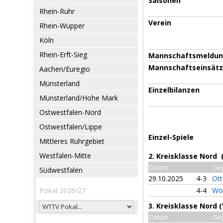
Saisonen
Rhein-Ruhr
Verein
Rhein-Wupper
Köln
Rhein-Erft-Sieg
Mannschaftsmeldu
Mannschaftseinsät
Aachen/Euregio
Münsterland
Einzelbilanzen
Münsterland/Hohe Mark
Ostwestfalen-Nord
Ostwestfalen/Lippe
Einzel-Spiele
Mittleres Ruhrgebiet
Westfalen-Mitte
2. Kreisklasse Nord 
Datum
Ge
Südwestfalen
29.10.2025
4-3
Ot
Pokal 2026/27
4-4
Wö
3. Kreisklasse Nord 
Datum
Ge