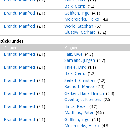
Balk, Gerrit
(1.2)
Brandt, Manfred
(2.1)
Geffken, Ingo
(4.1)
Meierdierks, Heiko
(4.8)
Brandt, Manfred
(2.1)
Wörle, Stephan
(5.1)
Glüsow, Gerhard
(5.2)
(Rückrunde)
Partner
Gegner
Brandt, Manfred
(2.1)
Falk, Uwe
(4.3)
Samland, Jürgen
(4.7)
Brandt, Manfred
(2.1)
Thiele, Dirk
(1.1)
Balk, Gerrit
(1.2)
Brandt, Manfred
(2.1)
Seifert, Christian
(1.2)
Rauhöft, Marco
(2.3)
Brandt, Manfred
(2.1)
Gerken, Hans-Hinrich
(2.3)
Overhage, Klemens
(2.5)
Brandt, Manfred
(2.1)
Hinck, Peter
(3.2)
Matthias, Peter
(4.5)
Brandt, Manfred
(2.1)
Geffken, Ingo
(4.1)
Meierdierks, Heiko
(4.8)