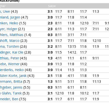
(Rückrunde)
gner
Sätze
lk, Uwe
(4.3)
3:1
11:7
8:11
11:7
11:3
land, Jürgen
(4.7)
3:0
11:7
11:8
11:4
nken, Heiko
(1.5)
2:3
8:11
11:8
12:10
7:11
9:
yer, Holger
(2.1)
2:3
6:11
11:3
11:7
7:11
12
lers, Matthias
(1.4)
0:3
8:11
3:11
7:11
uhöft, Marco
(2.3)
3:1
11:7
7:11
11:8
12:10
ena, Torsten
(2.6)
3:2
8:11
13:15
11:6
11:9
11
idinger, Kai Ole
(2.8)
3:0
11:5
14:12
11:7
thias, Peter
(4.5)
1:3
4:11
11:1
6:11
9:11
iebe, Werner
(4.6)
3:0
11:3
11:8
11:2
erdierks, Heiko
(4.8)
3:0
11:4
11:5
11:3
lüter-Korte, Janik
(4.3)
3:1
11:8
4:11
11:8
11:9
rmann, Britta
(5.7)
1:3
9:11
5:11
11:8
11:13
hgeber, Jannis
(5.5)
0:3
9:11
6:11
8:11
 Glahn, Tarek
(5.3)
3:1
12:10
11:8
10:12
11:7
neider, Ben
(7.5)
3:1
11:7
6:11
11:7
11:9