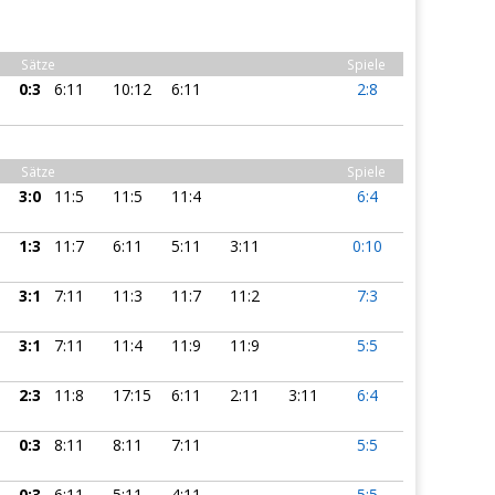
Sätze
Spiele
0:3
6:11
10:12
6:11
2:8
Sätze
Spiele
3:0
11:5
11:5
11:4
6:4
1:3
11:7
6:11
5:11
3:11
0:10
3:1
7:11
11:3
11:7
11:2
7:3
3:1
7:11
11:4
11:9
11:9
5:5
2:3
11:8
17:15
6:11
2:11
3:11
6:4
0:3
8:11
8:11
7:11
5:5
0:3
6:11
5:11
4:11
5:5