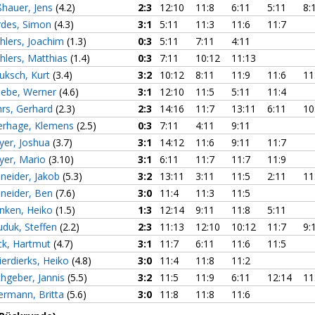
hauer, Jens
(4.2)
2:3
12:10
11:8
6:11
5:11
8:
rdes, Simon
(4.3)
3:1
5:11
11:3
11:6
11:7
lers, Joachim
(1.3)
0:3
5:11
7:11
4:11
lers, Matthias
(1.4)
0:3
7:11
10:12
11:13
uksch, Kurt
(3.4)
3:2
10:12
8:11
11:9
11:6
11
iebe, Werner
(4.6)
3:1
12:10
11:5
5:11
11:4
rs, Gerhard
(2.3)
2:3
14:16
11:7
13:11
6:11
10
erhage, Klemens
(2.5)
0:3
7:11
4:11
9:11
yer, Joshua
(3.7)
3:1
14:12
11:6
9:11
11:7
yer, Mario
(3.10)
3:1
6:11
11:7
11:7
11:9
neider, Jakob
(5.3)
3:2
13:11
3:11
11:5
2:11
11
neider, Ben
(7.6)
3:0
11:4
11:3
11:5
nken, Heiko
(1.5)
1:3
12:14
9:11
11:8
5:11
duk, Steffen
(2.2)
2:3
11:13
12:10
10:12
11:7
9:
ck, Hartmut
(4.7)
3:1
11:7
6:11
11:6
11:5
erdierks, Heiko
(4.8)
3:0
11:4
11:8
11:2
hgeber, Jannis
(5.5)
3:2
11:5
11:9
6:11
12:14
11
rmann, Britta
(5.6)
3:0
11:8
11:8
11:6