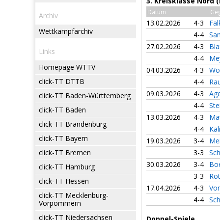
3. Kreisklasse Nord 
Datum
Ge
Archiv
13.02.2026
4-3
Fa
Wettkampfarchiv
4-4
Sam
27.02.2026
4-3
Bla
Links
4-4
Me
Homepage WTTV
04.03.2026
4-3
Woh
click-TT DTTB
4-4
Ra
09.03.2026
4-3
Ag
click-TT Baden-Württemberg
4-4
Ste
click-TT Baden
13.03.2026
4-3
Mat
click-TT Brandenburg
4-4
Kal
click-TT Bayern
19.03.2026
3-4
Mei
click-TT Bremen
3-3
Sch
30.03.2026
3-4
Boe
click-TT Hamburg
3-3
Rot
click-TT Hessen
17.04.2026
4-3
Von
click-TT Mecklenburg-
4-4
Sch
Vorpommern
click-TT Niedersachsen
Doppel-Spiele