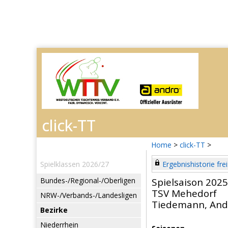
Home
>
click-TT
>
Spielklassen 2026/27
Ergebnishistorie frei
Bundes-/Regional-/Oberligen
Spielsaison 202
TSV Mehedorf
NRW-/Verbands-/Landesligen
Tiedemann, And
Bezirke
Niederrhein