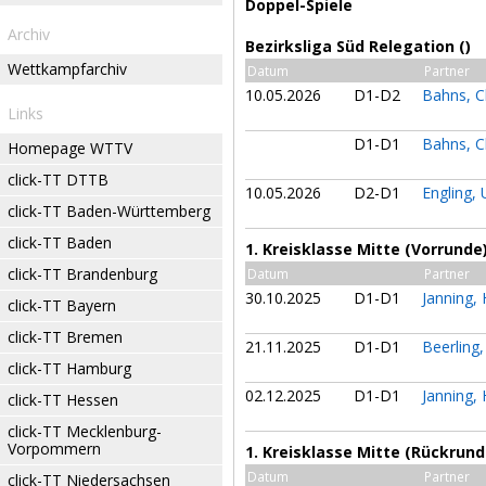
Doppel-Spiele
Archiv
Bezirksliga Süd Relegation ()
Wettkampfarchiv
Datum
Partner
10.05.2026
D1-D2
Bahns, C
Links
D1-D1
Bahns, C
Homepage WTTV
click-TT DTTB
10.05.2026
D2-D1
Engling, 
click-TT Baden-Württemberg
click-TT Baden
1. Kreisklasse Mitte (Vorrunde
click-TT Brandenburg
Datum
Partner
30.10.2025
D1-D1
Janning
click-TT Bayern
click-TT Bremen
21.11.2025
D1-D1
Beerling,
click-TT Hamburg
02.12.2025
D1-D1
Janning
click-TT Hessen
click-TT Mecklenburg-
Vorpommern
1. Kreisklasse Mitte (Rückrund
Datum
Partner
click-TT Niedersachsen