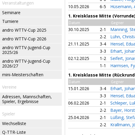
Veranstaltungen
10.05.2026
6-5
Hüsemann, 
Seminare
1. Kreisklasse Mitte (Vorrunde
Turniere
Datum
Gegner
30.10.2025
2-1
Manning, St
andro WTTV-Cup 2025
2-2
Lühn, Christ
andro WTTV-Cup 2026
21.11.2025
3-4
Hensel, Edu
andro WTTV-Jugend-Cup
3-3
Erhart, Joh
2025/26
02.12.2025
1-2
Seifert, Jon
andro WTTV-Jugend-Cup
1-1
Harmsen, F
2026/27
mini-Meisterschaften
1. Kreisklasse Mitte (Rückrund
Datum
Gegner
Vereine
15.01.2026
3-4
Erhart, Joh
3-3
Hensel, Edu
Adressen, Mannschaften,
Spieler, Ergebnisse
06.02.2026
2-1
Schleper, L
2-2
Bayer, Hors
Spieler
25.04.2026
2-1
Lüßing, Ste
Wechselliste
2-2
Krallmann, 
Q-TTR-Liste