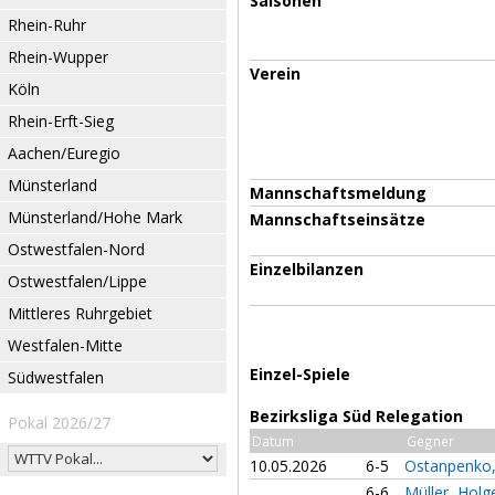
Saisonen
Rhein-Ruhr
Rhein-Wupper
Verein
Köln
Rhein-Erft-Sieg
Aachen/Euregio
Münsterland
Mannschaftsmeldung
Münsterland/Hohe Mark
Mannschaftseinsätze
Ostwestfalen-Nord
Einzelbilanzen
Ostwestfalen/Lippe
Mittleres Ruhrgebiet
Westfalen-Mitte
Einzel-Spiele
Südwestfalen
Bezirksliga Süd Relegation
Pokal 2026/27
Datum
Gegner
10.05.2026
6-5
Ostanpenko
6-6
Müller, Holg