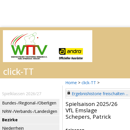
Home
>
click-TT
>
Spielklassen 2026/27
Ergebnishistorie freischalten ...
Bundes-/Regional-/Oberligen
Spielsaison 2025/26
VfL Emslage
NRW-/Verbands-/Landesligen
Schepers, Patrick
Bezirke
Niederrhein