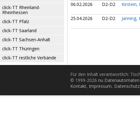
06.02.2026
D2-D2
Kirstein
click-TT Rheinland-
Rheinhessen
25.04.2026
D2-D2
Janning
click-TT Pfalz
click-TT Saarland
click-TT Sachsen-Anhalt
click-TT Thüringen
click-TT restliche Verbände
Für den Inhalt verantwortlich: Tis
© 1999-2026
nu Datenautomaten 
Kontakt
,
Impressum
,
Datenschutz