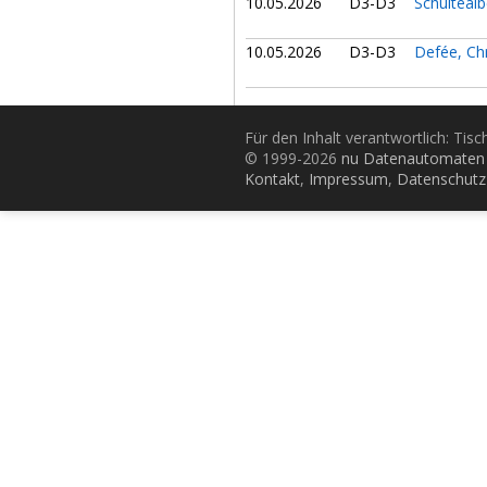
10.05.2026
D3-D3
Schultealb
10.05.2026
D3-D3
Defée, Ch
Für den Inhalt verantwortlich: Tis
© 1999-2026
nu Datenautomaten 
Kontakt
,
Impressum
,
Datenschutz