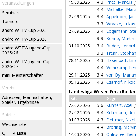
19.09.2025
4-3
Priet, Markus
(
Veranstaltungen
4-4
Michalke, Mart
Seminare
27.09.2025
3-4
Appeldorn, Jan
Turniere
3-3
Wraase, Luka
andro WTTV-Cup 2025
27.09.2025
3-4
Logemann, Ste
3-3
Kohne, Martin
andro WTTV-Cup 2026
31.10.2025
3-4
Budde, Lenar
andro WTTV-Jugend-Cup
2025/26
3-3
Trenn, Stepha
28.11.2025
4-3
Hasenpatt, Li
andro WTTV-Jugend-Cup
2026/27
4-4
Wehrkamp-Lem
29.11.2025
3-4
von Oy, Maria
mini-Meisterschaften
05.12.2025
4-3
Czarnof, Nik
Vereine
Landesliga Weser-Ems (Rückr
Adressen, Mannschaften,
Datum
Gegner
Spieler, Ergebnisse
22.02.2026
5-6
Kuhnert, Axel
(
27.02.2026
3-4
Kuhlmann, Rei
Spieler
01.03.2026
4-3
Dettmer, Niko
Wechselliste
4-4
Bröring, Marvi
Q-TTR-Liste
14.03.2026
4-3
Ohlrogge, Ben