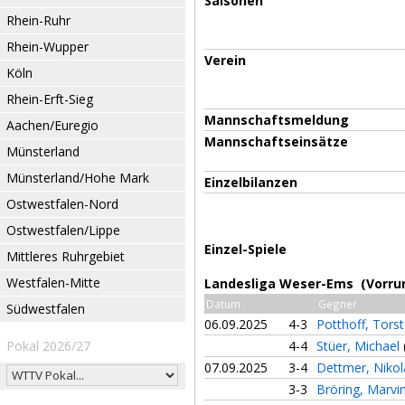
Saisonen
Rhein-Ruhr
Rhein-Wupper
Verein
Köln
Rhein-Erft-Sieg
Mannschaftsmeldung
Aachen/Euregio
Mannschaftseinsätze
Münsterland
Münsterland/Hohe Mark
Einzelbilanzen
Ostwestfalen-Nord
Ostwestfalen/Lippe
Einzel-Spiele
Mittleres Ruhrgebiet
Westfalen-Mitte
Landesliga Weser-Ems (Vorru
Datum
Gegner
Südwestfalen
06.09.2025
4-3
Potthoff, Tors
Pokal 2026/27
4-4
Stüer, Michael
07.09.2025
3-4
Dettmer, Niko
3-3
Bröring, Marvi