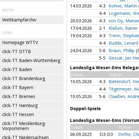
14.03.2026
4-3
Kohne, Martin
Archiv
4-4
Logemann, Ste
Wettkampfarchiv
20.03.2026
4-3
von Oy, Maria
17.04.2026
2-1
Klaßen, Rainer
Links
19.04.2026
4-3
Trenn, Stepha
Homepage WTTV
4-4
Budde, Lenar
24.04.2026
5-6
Braun, Phillip
(
click-TT DTTB
5-5
Gessat, Jan He
click-TT Baden-Württemberg
Landesliga Weser-Ems Relegat
click-TT Baden
Datum
Gegner
click-TT Brandenburg
10.05.2026
4-3
Bietendorf, He
click-TT Bayern
4-4
Titgemeyer, M
click-TT Bremen
10.05.2026
5-6
Claaßen, Andr
click-TT Hamburg
Doppel-Spiele
click-TT Hessen
Landesliga Weser-Ems (Vorru
click-TT Mecklenburg-
Datum
Partner
Vorpommern
06.09.2025
D3-D3
Defée, Ch
click-TT Niedersachsen