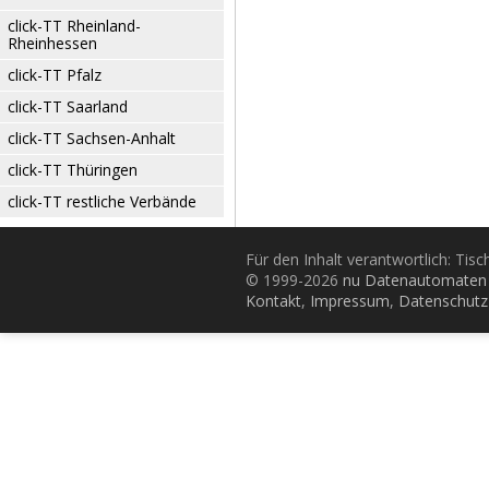
click-TT Rheinland-
Rheinhessen
click-TT Pfalz
click-TT Saarland
click-TT Sachsen-Anhalt
click-TT Thüringen
click-TT restliche Verbände
Für den Inhalt verantwortlich: Tis
© 1999-2026
nu Datenautomaten 
Kontakt
,
Impressum
,
Datenschutz