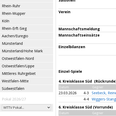
Saisonen
Rhein-Ruhr
Verein
Rhein-Wupper
Köln
Rhein-Erft-Sieg
Mannschaftsmeldung
Mannschaftseinsätze
Aachen/Euregio
Münsterland
Einzelbilanzen
Münsterland/Hohe Mark
Ostwestfalen-Nord
Ostwestfalen/Lippe
Einzel-Spiele
Mittleres Ruhrgebiet
Westfalen-Mitte
4. Kreisklasse Süd (Rückrunde
Datum
Gegner
Südwestfalen
23.03.2026
4-3
Seebeck, Rein
Pokal 2026/27
4-4
Wiggers-Stang
6. Kreisklasse Süd (Vorrunde)
Datum
Gegner