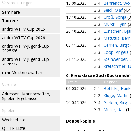
Veranstaltungen
15.09.2025
3-4
Behrendt, Wo
3-3
Seidl, Olaf
(4.4
Seminare
17.10.2025
3-4
Groß, Sonja
(3
Turniere
3-3
Murck, Fynn
(
andro WTTV-Cup 2025
20.10.2025
3-4
Lünschen, Bj
andro WTTV-Cup 2026
3-3
Matuttis, Ber
03.11.2025
3-4
Gerken, Birgit
andro WTTV-Jugend-Cup
2025/26
3-3
Loop, Angela
andro WTTV-Jugend-Cup
21.11.2025
3-4
Steinwender,
2026/27
3-3
Kretschmer, 
mini-Meisterschaften
6. Kreisklasse Süd (Rückrunde)
Datum
Gegner
Vereine
06.03.2026
2-1
Bohlcks, Han
Adressen, Mannschaften,
2-2
Kluge, Martin
Spieler, Ergebnisse
20.04.2026
3-4
Gerken, Birgit
3-3
Müller, Ralf
(1.
Spieler
Wechselliste
Doppel-Spiele
Q-TTR-Liste