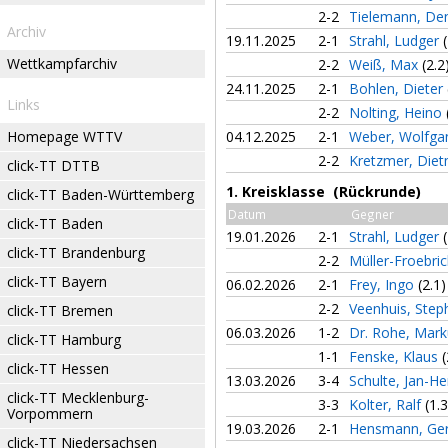
2-2
Tielemann, De
Archiv
19.11.2025
2-1
Strahl, Ludger
Wettkampfarchiv
2-2
Weiß, Max
(2.2
24.11.2025
2-1
Bohlen, Dieter
Links
2-2
Nolting, Heino
Homepage WTTV
04.12.2025
2-1
Weber, Wolfg
2-2
Kretzmer, Die
click-TT DTTB
1. Kreisklasse (Rückrunde)
click-TT Baden-Württemberg
Datum
Gegner
click-TT Baden
19.01.2026
2-1
Strahl, Ludger
click-TT Brandenburg
2-2
Müller-Froebri
click-TT Bayern
06.02.2026
2-1
Frey, Ingo
(2.1)
2-2
Veenhuis, Ste
click-TT Bremen
06.03.2026
1-2
Dr. Rohe, Mar
click-TT Hamburg
1-1
Fenske, Klaus
(
click-TT Hessen
13.03.2026
3-4
Schulte, Jan-
click-TT Mecklenburg-
3-3
Kolter, Ralf
(1.3
Vorpommern
19.03.2026
2-1
Hensmann, Ge
click-TT Niedersachsen