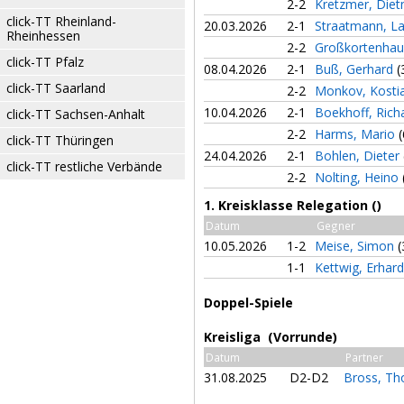
2-2
Kretzmer, Die
click-TT Rheinland-
20.03.2026
2-1
Straatmann, L
Rheinhessen
2-2
Großkortenhau
click-TT Pfalz
08.04.2026
2-1
Buß, Gerhard
(
click-TT Saarland
2-2
Monkov, Kosti
10.04.2026
2-1
Boekhoff, Rich
click-TT Sachsen-Anhalt
2-2
Harms, Mario
(
click-TT Thüringen
24.04.2026
2-1
Bohlen, Dieter
click-TT restliche Verbände
2-2
Nolting, Heino
1. Kreisklasse Relegation ()
Datum
Gegner
10.05.2026
1-2
Meise, Simon
(
1-1
Kettwig, Erhar
Doppel-Spiele
Kreisliga (Vorrunde)
Datum
Partner
31.08.2025
D2-D2
Bross, T