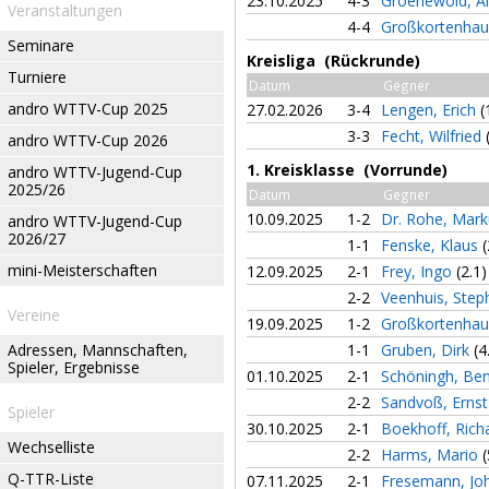
23.10.2025
4-3
Groenewold, A
Veranstaltungen
4-4
Großkortenhau
Seminare
Kreisliga (Rückrunde)
Turniere
Datum
Gegner
andro WTTV-Cup 2025
27.02.2026
3-4
Lengen, Erich
(
3-3
Fecht, Wilfried
andro WTTV-Cup 2026
1. Kreisklasse (Vorrunde)
andro WTTV-Jugend-Cup
2025/26
Datum
Gegner
10.09.2025
1-2
Dr. Rohe, Mar
andro WTTV-Jugend-Cup
2026/27
1-1
Fenske, Klaus
(
mini-Meisterschaften
12.09.2025
2-1
Frey, Ingo
(2.1)
2-2
Veenhuis, Ste
Vereine
19.09.2025
1-2
Großkortenhau
Adressen, Mannschaften,
1-1
Gruben, Dirk
(4
Spieler, Ergebnisse
01.10.2025
2-1
Schöningh, Be
2-2
Sandvoß, Erns
Spieler
30.10.2025
2-1
Boekhoff, Rich
Wechselliste
2-2
Harms, Mario
(
Q-TTR-Liste
07.11.2025
2-1
Fresemann, J