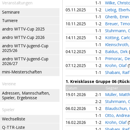
Veranstaltungen
1-1
Wilke, Chris
05.11.2025
1-2
Liebig, Eber
Seminare
1-1
Gherib, Emin
Turniere
10.11.2025
1-2
Breuer, Tim
andro WTTV-Cup 2025
1-1
Stuhrmann, 
andro WTTV-Cup 2026
14.11.2025
1-2
Kötting, Car
1-1
Kleinschroth
andro WTTV-Jugend-Cup
2025/26
04.12.2025
1-2
Baldus, Dirk
1-1
Primorac, D
andro WTTV-Jugend-Cup
2026/27
07.12.2025
1-2
Krohn, Olaf
(
mini-Meisterschaften
1-1
Shabani, Rai
1. Kreisklasse Gruppe 06 (Rüc
Vereine
Datum
Gegner
Adressen, Mannschaften,
19.01.2026
2-1
Müller, Matt
Spieler, Ergebnisse
2-2
Stuhrmann, 
06.02.2026
1-2
Blaudschun, 
Spieler
1-1
Otto, Andre
Wechselliste
16.02.2026
1-2
Krohn, Olaf
(
Q-TTR-Liste
1-1
Shabani, Rai