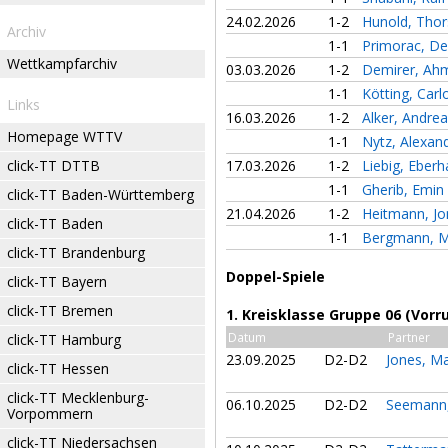
24.02.2026
1-2
Hunold, Tho
Archiv
1-1
Primorac, D
Wettkampfarchiv
03.03.2026
1-2
Demirer, Ah
1-1
Kötting, Car
Links
16.03.2026
1-2
Alker, Andre
Homepage WTTV
1-1
Nytz, Alexan
click-TT DTTB
17.03.2026
1-2
Liebig, Eber
1-1
Gherib, Emin
click-TT Baden-Württemberg
21.04.2026
1-2
Heitmann, J
click-TT Baden
1-1
Bergmann, 
click-TT Brandenburg
Doppel-Spiele
click-TT Bayern
click-TT Bremen
1. Kreisklasse Gruppe 06 (Vorr
Datum
Partner
click-TT Hamburg
23.09.2025
D2-D2
Jones, M
click-TT Hessen
click-TT Mecklenburg-
06.10.2025
D2-D2
Seemann,
Vorpommern
click-TT Niedersachsen