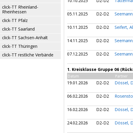
10.10.2025
D2-D2
Tatterma
click-TT Rheinland-
Rheinhessen
05.11.2025
D2-D2
Seemann,
click-TT Pfalz
10.11.2025
D2-D2
Seifert, 
click-TT Saarland
click-TT Sachsen-Anhalt
14.11.2025
D2-D2
Seemann,
click-TT Thüringen
07.12.2025
D2-D2
Seemann,
click-TT restliche Verbände
1. Kreisklasse Gruppe 06 (Rüc
Datum
Partner
19.01.2026
D2-D2
Dössel, 
06.02.2026
D2-D2
Rosensto
16.02.2026
D2-D2
Dössel, 
24.02.2026
D2-D2
Dössel, 