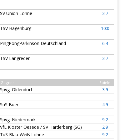
SV Union Lohne
3:7
TSV Hagenburg
10:0
PingPongParkinson Deutschland
6:4
TSV Langreder
3:7
Gegner
Spiele
Spvg. Oldendorf
3:9
SuS Buer
4:9
Spvg. Niedermark
9:2
VfL Kloster Oesede / SV Harderberg (SG)
2:9
TuS Blau-Weiß Lohne
9:2