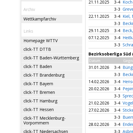
21.11.2025
3-4
Koch
3-3
Grev
Archiv
22.11.2025
3-4
Kiel,
Wettkampfarchiv
3-3
Beck
29.11.2025
3-4
Beck
Links
07.12.2025
3-4
Heitk
Homepage WTTV
3-3
Schra
click-TT DTTB
Bezirksoberliga Süd
click-TT Baden-Württemberg
Datum
Gegn
click-TT Baden
31.01.2026
3-4
Büng
3-3
Beck
click-TT Brandenburg
14.02.2026
3-4
Hens
click-TT Bayern
20.02.2026
3-4
Pepi
click-TT Bremen
3-3
Spre
click-TT Hamburg
21.02.2026
3-4
Voge
click-TT Hessen
27.02.2026
3-4
Stick
3-3
Buer
click-TT Mecklenburg-
Vorpommern
28.02.2026
3-4
Ende
click-TT Niedersachsen
3-3
Asbr