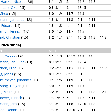
-Hartke, Nicolas
(2.6)
3:1
11:5
5:11
11:2
11:8
e, Lars-Oke
(2.5)
0:3
3:11
9:11
13:15
 Mirco
(1.5)
3:0
11:9
11:7
11:3
mann, Jan-Luca
(1.3)
1:3
9:11
11:8
9:11
6:11
, Eduard
(1.4)
1:3
11:8
4:11
5:11
9:11
amp, Heinrich
(1.6)
3:0
11:5
11:7
11:5
nd, Christian
(1.5)
3:2
11:7
8:11
10:12
11:3
11:8
 (Rückrunde)
er
Sätze
er, Yannik
(1.6)
3:1
11:3
10:12
11:8
11:5
mann, Jan-Luca
(1.3)
0:3
8:11
8:11
12:14
chen, Nico
(1.7)
3:2
6:11
11:7
11:7
3:11
11:7
ng, Jonas
(1.5)
0:3
5:11
6:11
3:11
ckelmeyer, Johannes
(1.4)
3:1
11:6
11:9
9:11
11:3
lsang, Holger
(1.4)
3:0
11:1
11:5
11:5
el, Malte
(1.4)
3:2
6:11
11:9
9:11
11:8
12:10
meyer, Hinrich
(1.3)
1:3
15:17
6:11
11:7
5:11
mann, Jens
(1.5)
3:1
8:11
11:8
12:10
11:8
ede, Dennis
(1.4)
1:3
6:11
12:10
2:11
9:11