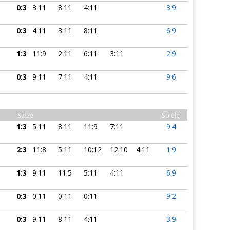
0:3
3:11
8:11
4:11
3:9
0:3
4:11
3:11
8:11
6:9
1:3
11:9
2:11
6:11
3:11
2:9
0:3
9:11
7:11
4:11
9:6
Sätze
Spiele
1:3
5:11
8:11
11:9
7:11
9:4
2:3
11:8
5:11
10:12
12:10
4:11
1:9
1:3
9:11
11:5
5:11
4:11
6:9
0:3
0:11
0:11
0:11
9:2
0:3
9:11
8:11
4:11
3:9