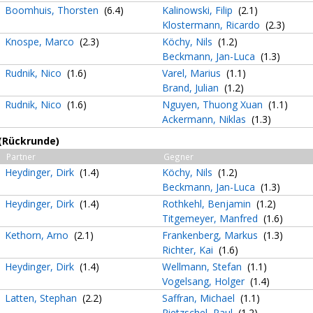
Boomhuis, Thorsten
(6.4)
Kalinowski, Filip
(2.1)
Klostermann, Ricardo
(2.3)
Knospe, Marco
(2.3)
Köchy, Nils
(1.2)
Beckmann, Jan-Luca
(1.3)
Rudnik, Nico
(1.6)
Varel, Marius
(1.1)
Brand, Julian
(1.2)
Rudnik, Nico
(1.6)
Nguyen, Thuong Xuan
(1.1)
Ackermann, Niklas
(1.3)
 (Rückrunde)
Partner
Gegner
Heydinger, Dirk
(1.4)
Köchy, Nils
(1.2)
Beckmann, Jan-Luca
(1.3)
Heydinger, Dirk
(1.4)
Rothkehl, Benjamin
(1.2)
Titgemeyer, Manfred
(1.6)
Kethorn, Arno
(2.1)
Frankenberg, Markus
(1.3)
Richter, Kai
(1.6)
Heydinger, Dirk
(1.4)
Wellmann, Stefan
(1.1)
Vogelsang, Holger
(1.4)
Latten, Stephan
(2.2)
Saffran, Michael
(1.1)
Rietzschel, Paul
(1.2)