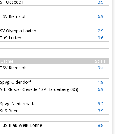
SF Oesede II
3:9
TSV Riemsloh
6:9
SV Olympia Laxten
2:9
TuS Lutten
9:6
Gegner
Spiele
TSV Riemsloh
9:4
Spvg. Oldendorf
1:9
VfL Kloster Oesede / SV Harderberg (SG)
6:9
Spvg. Niedermark
9:2
SuS Buer
3:9
TuS Blau-Weiß Lohne
8:8