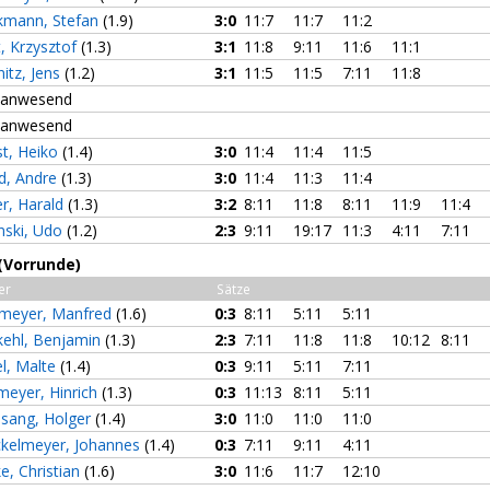
kmann, Stefan
(1.9)
3:0
11:7
11:7
11:2
, Krzysztof
(1.3)
3:1
11:8
9:11
11:6
11:1
itz, Jens
(1.2)
3:1
11:5
11:5
7:11
11:8
t anwesend
t anwesend
st, Heiko
(1.4)
3:0
11:4
11:4
11:5
d, Andre
(1.3)
3:0
11:4
11:3
11:4
er, Harald
(1.3)
3:2
8:11
11:8
8:11
11:9
11:4
nski, Udo
(1.2)
2:3
9:11
19:17
11:3
4:11
7:11
(Vorrunde)
er
Sätze
emeyer, Manfred
(1.6)
0:3
8:11
5:11
5:11
kehl, Benjamin
(1.3)
2:3
7:11
11:8
11:8
10:12
8:11
el, Malte
(1.4)
0:3
9:11
5:11
7:11
meyer, Hinrich
(1.3)
0:3
11:13
8:11
5:11
lsang, Holger
(1.4)
3:0
11:0
11:0
11:0
ckelmeyer, Johannes
(1.4)
0:3
7:11
9:11
4:11
, Christian
(1.6)
3:0
11:6
11:7
12:10