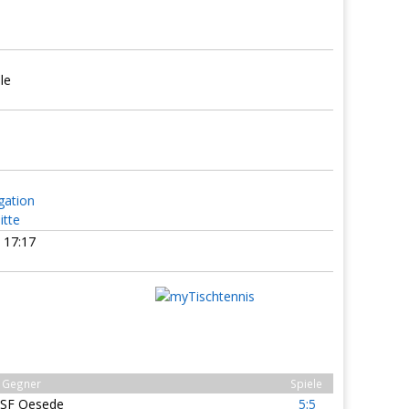
le
gation
itte
 17:17
Gegner
Spiele
SF Oesede
5:5