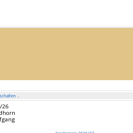
schalten ...
5/26
rdhorn
fgang