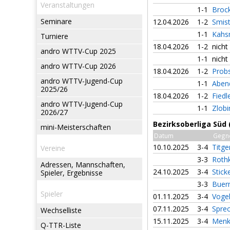
Veranstaltungen
1-1
Broc
Seminare
12.04.2026
1-2
Smist
1-1
Kahsn
Turniere
18.04.2026
1-2
nich
andro WTTV-Cup 2025
1-1
nich
andro WTTV-Cup 2026
18.04.2026
1-2
Prob
andro WTTV-Jugend-Cup
1-1
Aben
2025/26
18.04.2026
1-2
Fiedl
andro WTTV-Jugend-Cup
1-1
Zlobi
2026/27
Bezirksoberliga Süd 
mini-Meisterschaften
Datum
Gegn
10.10.2025
3-4
Titg
Vereine
3-3
Roth
Adressen, Mannschaften,
24.10.2025
3-4
Stick
Spieler, Ergebnisse
3-3
Buer
Spieler
01.11.2025
3-4
Voge
07.11.2025
3-4
Spre
Wechselliste
15.11.2025
3-4
Menke
Q-TTR-Liste