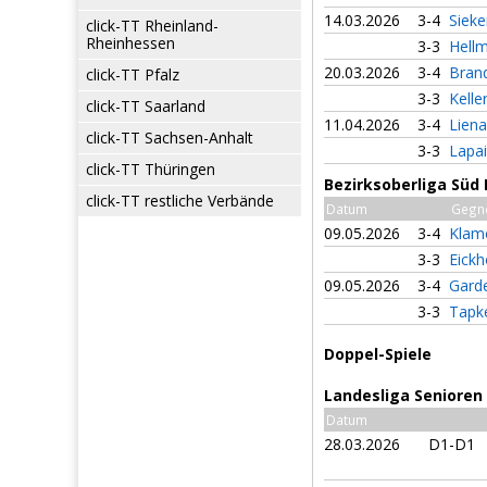
14.03.2026
3-4
Sieke
click-TT Rheinland-
Rheinhessen
3-3
Hell
20.03.2026
3-4
Brand
click-TT Pfalz
3-3
Kelle
click-TT Saarland
11.04.2026
3-4
Liena
click-TT Sachsen-Anhalt
3-3
Lapai
click-TT Thüringen
Bezirksoberliga Süd 
click-TT restliche Verbände
Datum
Gegn
09.05.2026
3-4
Klam
3-3
Eickh
09.05.2026
3-4
Gard
3-3
Tapk
Doppel-Spiele
Landesliga Senioren
Datum
28.03.2026
D1-D1