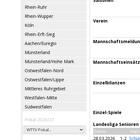
Saisonen
Rhein-Ruhr
Rhein-Wupper
Verein
Köln
Rhein-Erft-Sieg
Mannschaftsmeldu
Aachen/Euregio
Münsterland
Münsterland/Hohe Mark
Mannschaftseinsät
Ostwestfalen-Nord
Ostwestfalen/Lippe
Einzelbilanzen
Mittleres Ruhrgebiet
Westfalen-Mitte
Südwestfalen
Einzel-Spiele
Pokal 2026/27
Landesliga Senioren
Datum
Gegn
28.03.2026
1-2
Schü