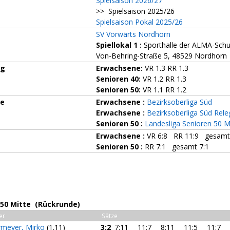
Spielsaison 2026/27
>> Spielsaison 2025/26
Spielsaison Pokal 2025/26
SV Vorwärts Nordhorn
Spiellokal 1
:
Sporthalle der ALMA-Schu
Von-Behring-Straße 5, 48529 Nordhorn
ng
Erwachsene:
VR 1.3 RR 1.3
Senioren 40:
VR 1.2 RR 1.3
Senioren 50:
VR 1.1 RR 1.2
ze
Erwachsene :
Bezirksoberliga Süd
Erwachsene :
Bezirksoberliga Süd Rele
Senioren 50 :
Landesliga Senioren 50 M
Erwachsene :
VR 6:8 RR 11:9 gesamt
Senioren 50 :
RR 7:1 gesamt 7:1
 50 Mitte (Rückrunde)
er
Sätze
rmeyer, Mirko
(1.11)
3:2
7:11
11:7
8:11
11:5
11:7