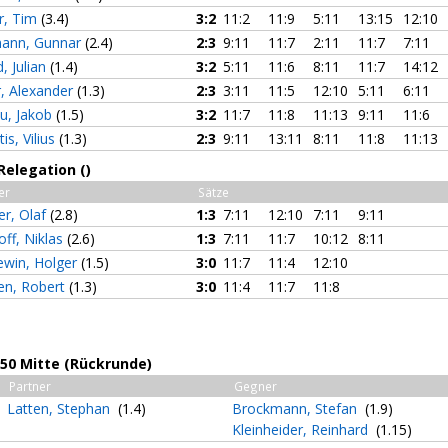
r, Tim
(3.4)
3:2
11:2
11:9
5:11
13:15
12:10
mann, Gunnar
(2.4)
2:3
9:11
11:7
2:11
11:7
7:11
, Julian
(1.4)
3:2
5:11
11:6
8:11
11:7
14:12
r, Alexander
(1.3)
2:3
3:11
11:5
12:10
5:11
6:11
u, Jakob
(1.5)
3:2
11:7
11:8
11:13
9:11
11:6
tis, Vilius
(1.3)
2:3
9:11
13:11
8:11
11:8
11:13
Relegation ()
er
Sätze
er, Olaf
(2.8)
1:3
7:11
12:10
7:11
9:11
off, Niklas
(2.6)
1:3
7:11
11:7
10:12
8:11
ewin, Holger
(1.5)
3:0
11:7
11:4
12:10
en, Robert
(1.3)
3:0
11:4
11:7
11:8
 50 Mitte (Rückrunde)
Partner
Gegner
Latten, Stephan
(1.4)
Brockmann, Stefan
(1.9)
Kleinheider, Reinhard
(1.15)