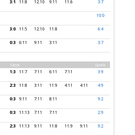
3:1
11:8
12:10
9:11
11:6
3:7
10:0
3:0
11:5
12:10
11:8
6:4
0:3
6:11
9:11
3:11
3:7
Sätze
Spiele
1:3
11:7
7:11
6:11
7:11
3:9
2:3
11:8
3:11
11:9
4:11
4:11
4:9
0:3
9:11
7:11
8:11
9:2
0:3
11:13
7:11
7:11
2:9
2:3
11:13
9:11
11:8
11:9
9:11
9:2