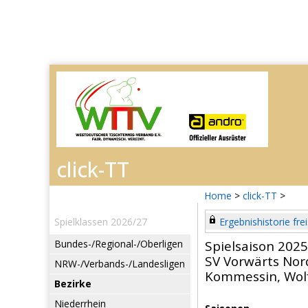
Home
>
click-TT
>
Spielklassen 2026/27
Ergebnishistorie frei
Bundes-/Regional-/Oberligen
Spielsaison 202
SV Vorwärts No
NRW-/Verbands-/Landesligen
Kommessin, Wol
Bezirke
Niederrhein