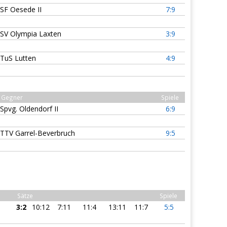
SF Oesede II
7:9
SV Olympia Laxten
3:9
TuS Lutten
4:9
Gegner
Spiele
Spvg. Oldendorf II
6:9
TTV Garrel-Beverbruch
9:5
Sätze
Spiele
3:2
10:12
7:11
11:4
13:11
11:7
5:5