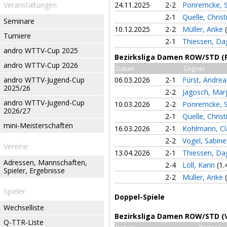
Veranstaltungen
24.11.2025
2-2
Ponremcke, 
2-1
Quelle, Chris
Seminare
10.12.2025
2-2
Müller, Anke
Turniere
2-1
Thiessen, D
andro WTTV-Cup 2025
Bezirksliga Damen ROW/STD (
andro WTTV-Cup 2026
Datum
Gegner
andro WTTV-Jugend-Cup
06.03.2026
2-1
Fürst, Andre
2025/26
2-2
Jagosch, Marj
andro WTTV-Jugend-Cup
10.03.2026
2-2
Ponremcke, 
2026/27
2-1
Quelle, Chris
mini-Meisterschaften
16.03.2026
2-1
Kohlmann, C
2-2
Vogel, Sabin
Vereine
13.04.2026
2-1
Thiessen, D
Adressen, Mannschaften,
2-4
Löll, Karin
(1.
Spieler, Ergebnisse
2-2
Müller, Anke
Spieler
Doppel-Spiele
Wechselliste
Bezirksliga Damen ROW/STD (
Q-TTR-Liste