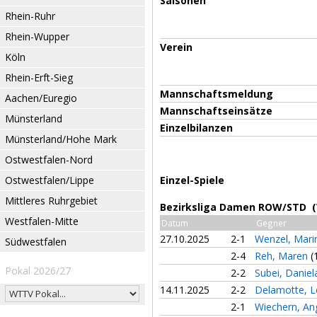
Saisonen
Rhein-Ruhr
Rhein-Wupper
Verein
Köln
Rhein-Erft-Sieg
Mannschaftsmeldung
Aachen/Euregio
Mannschaftseinsätze
Münsterland
Einzelbilanzen
Münsterland/Hohe Mark
Ostwestfalen-Nord
Ostwestfalen/Lippe
Einzel-Spiele
Mittleres Ruhrgebiet
Bezirksliga Damen ROW/STD (
Westfalen-Mitte
Datum
Gegner
27.10.2025
2-1
Wenzel, Mar
Südwestfalen
2-4
Reh, Maren
(
Pokal 2026/27
2-2
Subei, Danie
14.11.2025
2-2
Delamotte, 
2-1
Wiechern, An