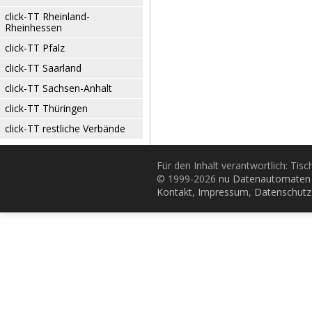
click-TT Rheinland-
Rheinhessen
click-TT Pfalz
click-TT Saarland
click-TT Sachsen-Anhalt
click-TT Thüringen
click-TT restliche Verbände
Für den Inhalt verantwortlich: Tis
© 1999-2026
nu Datenautomaten 
Kontakt
,
Impressum
,
Datenschutz