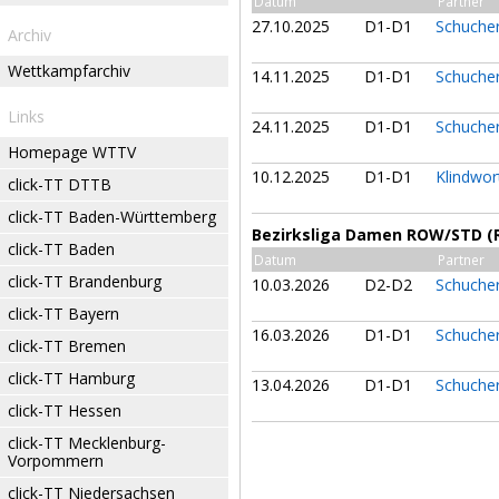
Datum
Partner
27.10.2025
D1-D1
Schucher
Archiv
Wettkampfarchiv
14.11.2025
D1-D1
Schucher
Links
24.11.2025
D1-D1
Schucher
Homepage WTTV
10.12.2025
D1-D1
Klindwo
click-TT DTTB
click-TT Baden-Württemberg
Bezirksliga Damen ROW/STD (
click-TT Baden
Datum
Partner
click-TT Brandenburg
10.03.2026
D2-D2
Schucher
click-TT Bayern
16.03.2026
D1-D1
Schucher
click-TT Bremen
click-TT Hamburg
13.04.2026
D1-D1
Schucher
click-TT Hessen
click-TT Mecklenburg-
Vorpommern
click-TT Niedersachsen