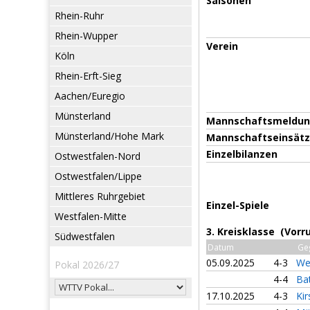
Saisonen
Rhein-Ruhr
Rhein-Wupper
Verein
Köln
Rhein-Erft-Sieg
Aachen/Euregio
Münsterland
Mannschaftsmeldu
Münsterland/Hohe Mark
Mannschaftseinsät
Einzelbilanzen
Ostwestfalen-Nord
Ostwestfalen/Lippe
Mittleres Ruhrgebiet
Einzel-Spiele
Westfalen-Mitte
3. Kreisklasse (Vorr
Südwestfalen
Datum
Ge
05.09.2025
4-3
We
Pokal 2026/27
4-4
Ba
17.10.2025
4-3
Ki