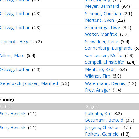
Meyer, Bernhard
(9.4)
Kettwig, Lothar
(4.3)
Schmidt, Christian
(2.1)
Martens, Sven
(2.2)
Kettwig, Lothar
(4.3)
Kromminga, Uwe
(3.2)
Walter, Manfred
(3.7)
Tennhoff, Helge
(5.2)
Schwidder, René
(5.4)
Sonnenburg, Burghardt
(5
Willms, Marc
(5.4)
van Lessen, Meiko
(2.3)
Sempell, Christoffer
(2.4)
Kettwig, Lothar
(4.3)
Mentcho, Kadri
(6.4)
Wildner, Tim
(6.9)
Diefenbach-Janssen, Manfred
(5.3)
Watermann, Dennis
(1.2)
Frey, Ansgar
(1.4)
runde)
Partner
Gegner
Pleis, Hendrik
(4.1)
Pallentin, Kai
(3.2)
Bestmann, Bertold
(3.7)
Pleis, Hendrik
(4.1)
Jürgens, Christian
(1.1)
Folkers, Gabriele
(1.3)