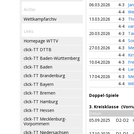
06.03.2026
4-3
Ja
Archiv
4-4
We
Wettkampfarchiv
13.03.2026
4-3
Th
4-4
va
Links
20.03.2026
4-3
Ta
4-4
So
Homepage WTTV
27.03.2026
4-3
Me
click-TT DTTB
4-4
Ki
click-TT Baden-Württemberg
10.04.2026
4-3
Fr
click-TT Baden
4-4
Li
click-TT Brandenburg
17.04.2026
4-3
Me
4-4
Wi
click-TT Bayern
click-TT Bremen
Doppel-Spiele
click-TT Hamburg
3. Kreisklasse (Vorr
click-TT Hessen
Datum
click-TT Mecklenburg-
05.09.2025
D2-D2
Vorpommern
click-TT Niedersachsen
17.10.2025
D1-D1