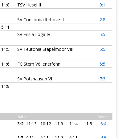
11:8
TSV Hesel II
9:1
SV Concordia Ihrhove II
2:8
5:11
SV Frisia Loga IV
5:5
11:5
SV Teutonia Stapelmoor VIII
5:5
11:6
FC Stern Völlenerfehn
5:5
SV Potshausen VI
7:3
11:8
Sätze
Spiele
3:2
11:13
10:12
11:9
11:4
11:5
6:4
1:3
4:11
5:11
11:7
6:11
4:6