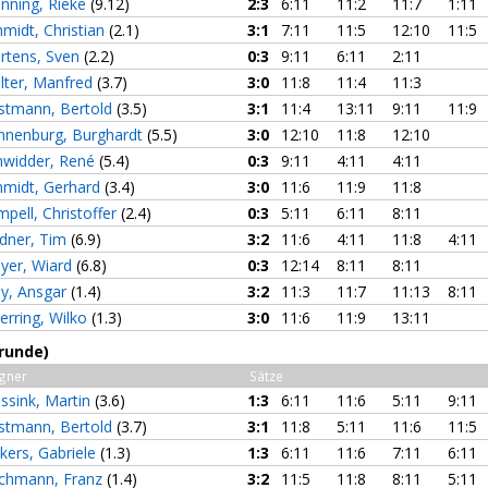
nning, Rieke
(9.12)
2:3
6:11
11:2
11:7
1:11
midt, Christian
(2.1)
3:1
7:11
11:5
12:10
11:5
rtens, Sven
(2.2)
0:3
9:11
6:11
2:11
lter, Manfred
(3.7)
3:0
11:8
11:4
11:3
stmann, Bertold
(3.5)
3:1
11:4
13:11
9:11
11:9
nnenburg, Burghardt
(5.5)
3:0
12:10
11:8
12:10
hwidder, René
(5.4)
0:3
9:11
4:11
4:11
hmidt, Gerhard
(3.4)
3:0
11:6
11:9
11:8
pell, Christoffer
(2.4)
0:3
5:11
6:11
8:11
ldner, Tim
(6.9)
3:2
11:6
4:11
11:8
4:11
yer, Wiard
(6.8)
0:3
12:14
8:11
8:11
ey, Ansgar
(1.4)
3:2
11:3
11:7
11:13
8:11
erring, Wilko
(1.3)
3:0
11:6
11:9
13:11
runde)
gner
Sätze
ssink, Martin
(3.6)
1:3
6:11
11:6
5:11
9:11
stmann, Bertold
(3.7)
3:1
11:8
5:11
11:6
11:5
kers, Gabriele
(1.3)
1:3
6:11
11:6
7:11
6:11
chmann, Franz
(1.4)
3:2
11:5
11:8
8:11
5:11