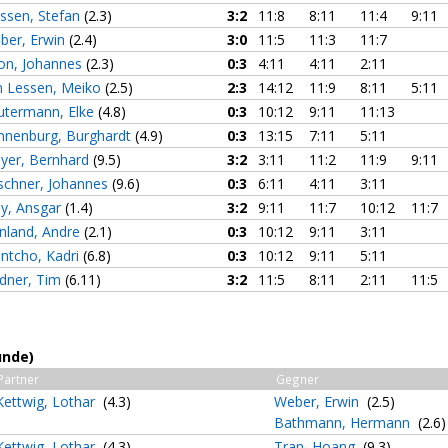
nssen, Stefan
(2.3)
3:2
11:8
8:11
11:4
9:11
ber, Erwin
(2.4)
3:0
11:5
11:3
11:7
on, Johannes
(2.3)
0:3
4:11
4:11
2:11
n Lessen, Meiko
(2.5)
2:3
14:12
11:9
8:11
5:11
utermann, Elke
(4.8)
0:3
10:12
9:11
11:13
nnenburg, Burghardt
(4.9)
0:3
13:15
7:11
5:11
yer, Bernhard
(9.5)
3:2
3:11
11:2
11:9
9:11
rschner, Johannes
(9.6)
0:3
6:11
4:11
3:11
ey, Ansgar
(1.4)
3:2
9:11
11:7
10:12
11:7
enland, Andre
(2.1)
0:3
10:12
9:11
3:11
ntcho, Kadri
(6.8)
0:3
10:12
9:11
5:11
ldner, Tim
(6.11)
3:2
11:5
8:11
2:11
11:5
unde)
Partner
Gegner
Kettwig, Lothar
(4.3)
Weber, Erwin
(2.5)
Bathmann, Hermann
(2.6)
Kettwig, Lothar
(4.3)
Tran, Hoang
(9.3)