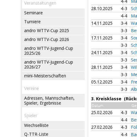
4-4
Mä
Veranstaltungen
28.10.2025
4-3
Sch
Seminare
4-4
Ma
Turniere
14.11.2025
3-4
Wa
andro WTTV-Cup 2025
3-3
Be
17.11.2025
3-4
So
andro WTTV-Cup 2026
3-3
Sc
andro WTTV-Jugend-Cup
24.11.2025
3-4
Sc
2025/26
3-3
Sem
andro WTTV-Jugend-Cup
2026/27
28.11.2025
3-4
Wi
3-3
Me
mini-Meisterschaften
05.12.2025
3-4
Fr
Vereine
3-3
Alb
Adressen, Mannschaften,
3. Kreisklasse (Rück
Spieler, Ergebnisse
Datum
Ge
25.02.2026
4-3
Wa
Spieler
4-4
Be
Wechselliste
27.02.2026
4-3
Fol
Q-TTR-Liste
4-4
Ba