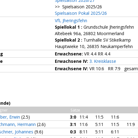
Spielsaison 2026/27
>> Spielsaison 2025/26
Spielsaison Pokal 2025/26
VfL Jheringsfehn
Spiellokal 1
:
Grundschule Jheringsfehn
Altebeek 96a, 26802 Moormerland
Spiellokal 2
:
Turnhalle SV Stikelkamp
Hauptwieke 10, 26835 Neukamperfehn
ng
Erwachsene:
VR 4.4 RR 4.4
ze
Erwachsene IV:
3. Kreisklasse
Erwachsene IV:
VR 10:6 RR 7:9 gesamt
unde)
gner
Sätze
ber, Erwin
(2.5)
3:0
11:4
11:5
11:6
thmann, Hermann
(2.6)
3:1
11:6
5:11
11:5
11:9
rschner, Johannes
(9.6)
0:3
8:11
5:11
6:11