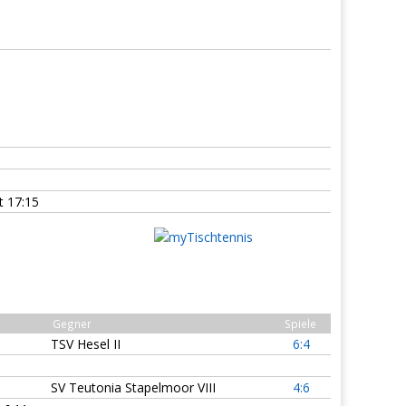
 17:15
Gegner
Spiele
TSV Hesel II
6:4
SV Teutonia Stapelmoor VIII
4:6