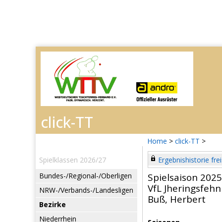
Home
>
click-TT
>
Spielklassen 2026/27
Ergebnishistorie frei
Bundes-/Regional-/Oberligen
Spielsaison 202
VfL Jheringsfehn
NRW-/Verbands-/Landesligen
Buß, Herbert
Bezirke
Niederrhein