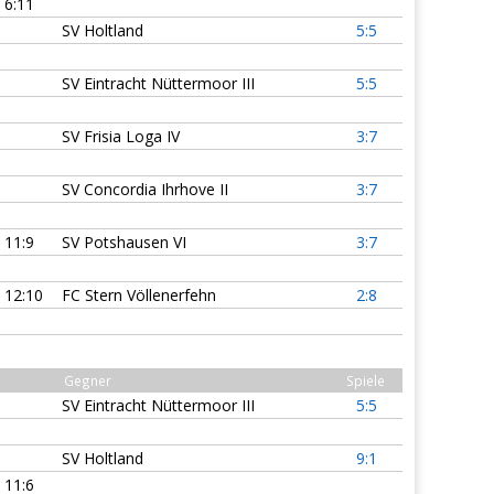
6:11
SV Holtland
5:5
SV Eintracht Nüttermoor III
5:5
SV Frisia Loga IV
3:7
SV Concordia Ihrhove II
3:7
11:9
SV Potshausen VI
3:7
12:10
FC Stern Völlenerfehn
2:8
Gegner
Spiele
SV Eintracht Nüttermoor III
5:5
SV Holtland
9:1
11:6