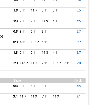
1:3
5:11
11:7
5:11
3:11
5:5
1:3
7:11
7:11
11:9
6:11
5:5
0:3
9:11
6:11
8:11
3:7
.5)
0:3
4:11
10:12
6:11
3:7
1:3
5:11
5:11
11:8
4:11
3:7
2:3
14:12
11:7
2:11
10:12
7:11
2:8
Sätze
Spiele
0:3
9:11
8:11
9:11
5:5
3:1
11:7
11:9
7:11
11:9
9:1