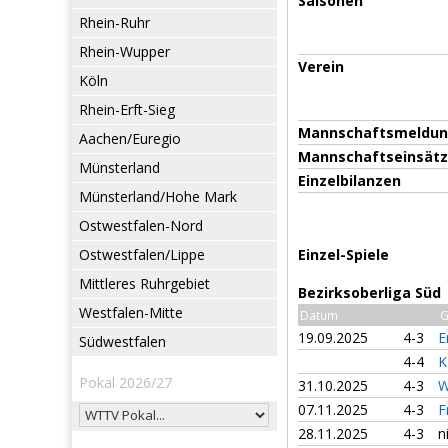
Saisonen
Rhein-Ruhr
Rhein-Wupper
Verein
Köln
Rhein-Erft-Sieg
Mannschaftsmeldu
Aachen/Euregio
Mannschaftseinsät
Münsterland
Einzelbilanzen
Münsterland/Hohe Mark
Ostwestfalen-Nord
Ostwestfalen/Lippe
Einzel-Spiele
Mittleres Ruhrgebiet
Bezirksoberliga Süd
Westfalen-Mitte
Datum
G
19.09.2025
4-3
E
Südwestfalen
4-4
K
Pokal 2026/27
31.10.2025
4-3
W
07.11.2025
4-3
F
28.11.2025
4-3
n