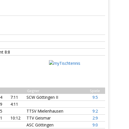
t 8:8
Gegner
Spiele
:4
7:11
SCW Göttingen II
9:5
:9
4:11
:5
TTSV Mielenhausen
9:2
11
10:12
TTV Geismar
2:9
ASC Göttingen
9:0