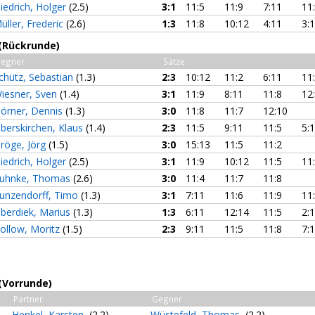
iedrich, Holger
(2.5)
3:1
11:5
11:9
7:11
11
üller, Frederic
(2.6)
1:3
11:8
10:12
4:11
3:
 (Rückrunde)
egner
Sätze
chütz, Sebastian
(1.3)
2:3
10:12
11:2
6:11
11
iesner, Sven
(1.4)
3:1
11:9
8:11
11:8
12
örner, Dennis
(1.3)
3:0
11:8
11:7
12:10
lberskirchen, Klaus
(1.4)
2:3
11:5
9:11
11:5
5:
röge, Jörg
(1.5)
3:0
15:13
11:5
11:2
iedrich, Holger
(2.5)
3:1
11:9
10:12
11:5
11
uhnke, Thomas
(2.6)
3:0
11:4
11:7
11:8
unzendorff, Timo
(1.3)
3:1
7:11
11:6
11:9
11
berdiek, Marius
(1.3)
1:3
6:11
12:14
11:5
2:
ollow, Moritz
(1.5)
2:3
9:11
11:5
11:8
7:
(Vorrunde)
Partner
Gegner
Henkel, Karsten
(2.2)
Wüstefeld, Thomas
(2.2)