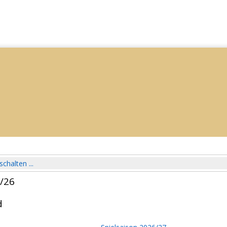
schalten ...
5/26
d