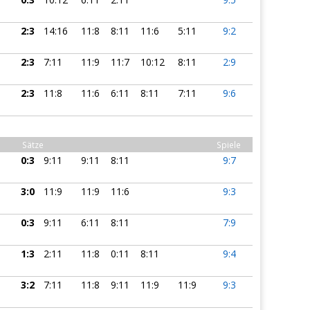
2:3
14:16
11:8
8:11
11:6
5:11
9:2
2:3
7:11
11:9
11:7
10:12
8:11
2:9
2:3
11:8
11:6
6:11
8:11
7:11
9:6
Sätze
Spiele
0:3
9:11
9:11
8:11
9:7
3:0
11:9
11:9
11:6
9:3
0:3
9:11
6:11
8:11
7:9
1:3
2:11
11:8
0:11
8:11
9:4
3:2
7:11
11:8
9:11
11:9
11:9
9:3