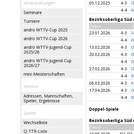
Veranstaltungen
05.12.2025
4-3
D
4-4
M
Seminare
Bezirksoberliga Süd
Turniere
Datum
G
andro WTTV-Cup 2025
23.01.2026
4-3
S
andro WTTV-Cup 2026
4-4
W
andro WTTV-Jugend-Cup
13.02.2026
4-3
D
2025/26
20.02.2026
4-3
E
andro WTTV-Jugend-Cup
4-4
D
2026/27
27.02.2026
4-3
D
mini-Meisterschaften
4-4
R
06.03.2026
4-3
K
Vereine
17.04.2026
4-3
O
Adressen, Mannschaften,
4-4
B
Spieler, Ergebnisse
Doppel-Spiele
Spieler
Bezirksoberliga Süd 
Wechselliste
Datum
Q-TTR-Liste
19.09.2025
D2-D1