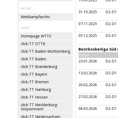
Archiv
31.10.2025
D2-D1
Wettkampfarchiv
07.11.2025
D2-D1
Links
05.12.2025
D2-D1
Homepage WTTV
click-TT DTTB
Bezirksoberliga Süd
click-TT Baden-Württemberg
Datum
click-TT Baden
23.01.2026
D2-D1
click-TT Brandenburg
13.02.2026
D2-D1
click-TT Bayern
click-TT Bremen
20.02.2026
D2-D1
click-TT Hamburg
27.02.2026
D2-D1
click-TT Hessen
click-TT Mecklenburg-
06.03.2026
D2-D1
Vorpommern
click-TT Niedersachsen