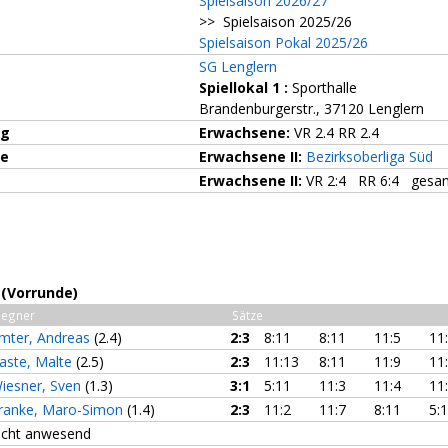
Spielsaison 2026/27
>> Spielsaison 2025/26
Spielsaison Pokal 2025/26
SG Lenglern
Spiellokal 1
:
Sporthalle
Brandenburgerstr., 37120 Lenglern
ng
Erwachsene:
VR 2.4 RR 2.4
ze
Erwachsene II:
Bezirksoberliga Süd
Erwachsene II:
VR 2:4 RR 6:4 gesam
 (Vorrunde)
egner
Sätze
mter, Andreas
(2.4)
2:3
8:11
8:11
11:5
11
aste, Malte
(2.5)
2:3
11:13
8:11
11:9
11
iesner, Sven
(1.3)
3:1
5:11
11:3
11:4
11
ranke, Maro-Simon
(1.4)
2:3
11:2
11:7
8:11
5:
icht anwesend