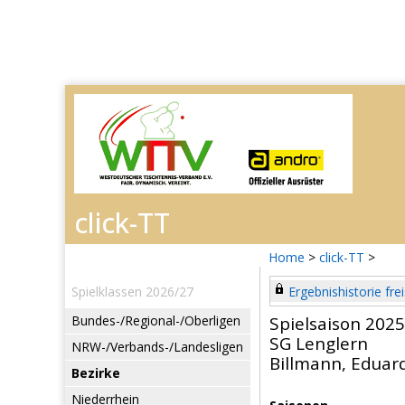
Home
>
click-TT
>
Spielklassen 2026/27
Ergebnishistorie frei
Bundes-/Regional-/Oberligen
Spielsaison 202
SG Lenglern
NRW-/Verbands-/Landesligen
Billmann, Eduar
Bezirke
Niederrhein