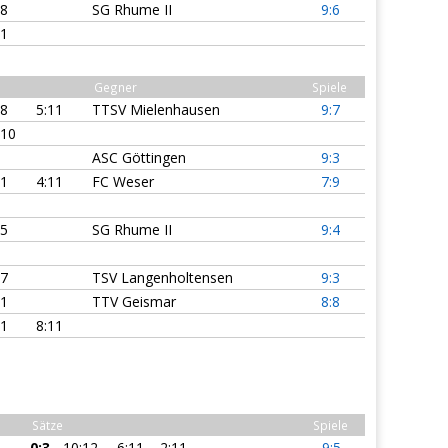
:8
SG Rhume II
9:6
11
Gegner
Spiele
:8
5:11
TTSV Mielenhausen
9:7
:10
ASC Göttingen
9:3
11
4:11
FC Weser
7:9
:5
SG Rhume II
9:4
:7
TSV Langenholtensen
9:3
11
TTV Geismar
8:8
11
8:11
Sätze
Spiele
0:3
10:12
6:11
2:11
9:5