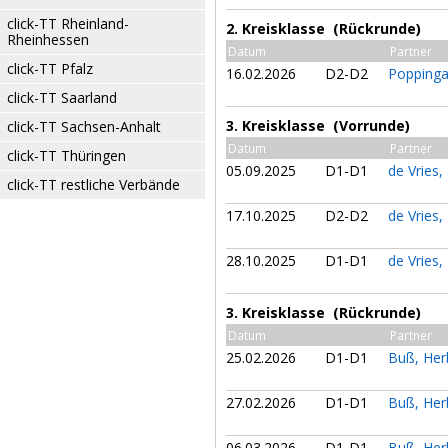
click-TT Rheinland-
2. Kreisklasse (Rückrunde)
Rheinhessen
Datum
Partner
click-TT Pfalz
16.02.2026
D2-D2
Poppinga
click-TT Saarland
3. Kreisklasse (Vorrunde)
click-TT Sachsen-Anhalt
Datum
Partner
click-TT Thüringen
05.09.2025
D1-D1
de Vries,
click-TT restliche Verbände
17.10.2025
D2-D2
de Vries,
28.10.2025
D1-D1
de Vries,
3. Kreisklasse (Rückrunde)
Datum
Partner
25.02.2026
D1-D1
Buß, Her
27.02.2026
D1-D1
Buß, Her
06.03.2026
D1-D1
Buß, Her