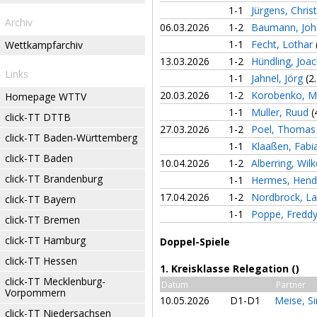
1-1
Jürgens, Chris
Archiv
06.03.2026
1-2
Baumann, Jo
1-1
Fecht, Lothar
Wettkampfarchiv
13.03.2026
1-2
Hündling, Joa
Links
1-1
Jahnel, Jörg
(2
20.03.2026
1-2
Korobenko, M
Homepage WTTV
1-1
Muller, Ruud
(
click-TT DTTB
27.03.2026
1-2
Poel, Thoma
click-TT Baden-Württemberg
1-1
Klaaßen, Fab
click-TT Baden
10.04.2026
1-2
Alberring, Wil
click-TT Brandenburg
1-1
Hermes, Hend
17.04.2026
1-2
Nordbrock, L
click-TT Bayern
1-1
Poppe, Fredd
click-TT Bremen
click-TT Hamburg
Doppel-Spiele
click-TT Hessen
1. Kreisklasse Relegation ()
click-TT Mecklenburg-
Datum
Partner
Vorpommern
10.05.2026
D1-D1
Meise, 
click-TT Niedersachsen