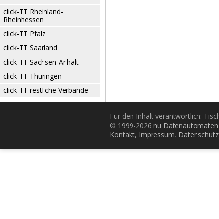
click-TT Rheinland-
Rheinhessen
click-TT Pfalz
click-TT Saarland
click-TT Sachsen-Anhalt
click-TT Thüringen
click-TT restliche Verbände
Für den Inhalt verantwortlich: Tis
© 1999-2026
nu Datenautomaten 
Kontakt
,
Impressum
,
Datenschutz