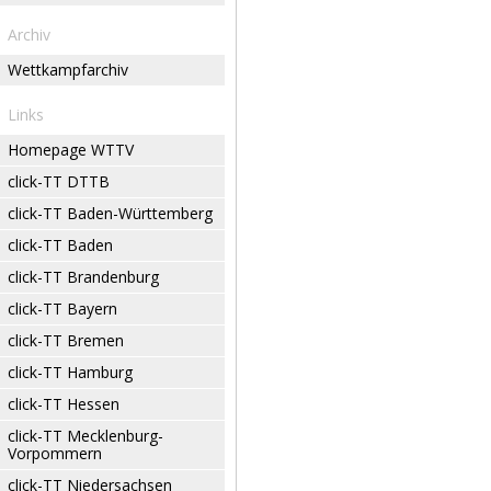
Archiv
Wettkampfarchiv
Links
Homepage WTTV
click-TT DTTB
click-TT Baden-Württemberg
click-TT Baden
click-TT Brandenburg
click-TT Bayern
click-TT Bremen
click-TT Hamburg
click-TT Hessen
click-TT Mecklenburg-
Vorpommern
click-TT Niedersachsen