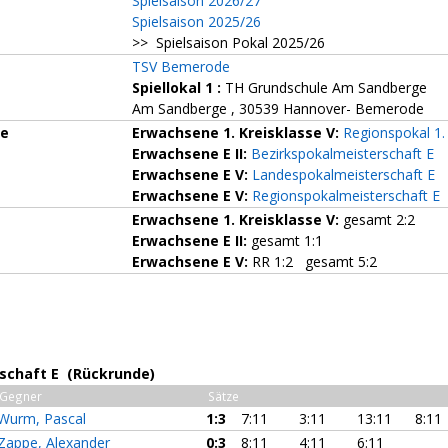
Spielsaison 2026/27
Spielsaison 2025/26
>> Spielsaison Pokal 2025/26
TSV Bemerode
Spiellokal 1
:
TH Grundschule Am Sandberge
Am Sandberge , 30539 Hannover- Bemerode
ze
Erwachsene 1. Kreisklasse V:
Regionspokal 1.
Erwachsene E II:
Bezirkspokalmeisterschaft E
Erwachsene E V:
Landespokalmeisterschaft E
Erwachsene E V:
Regionspokalmeisterschaft E
Erwachsene 1. Kreisklasse V:
gesamt 2:2
Erwachsene E II:
gesamt 1:1
Erwachsene E V:
RR 1:2 gesamt 5:2
schaft E (Rückrunde)
Gegner
Sätze
Wurm, Pascal
1:3
7:11
3:11
13:11
8:11
Zappe, Alexander
0:3
8:11
4:11
6:11