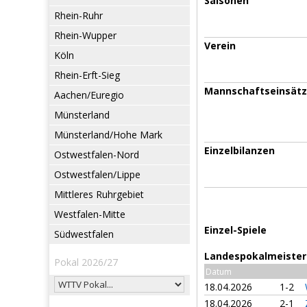
Saisonen
Rhein-Ruhr
Rhein-Wupper
Verein
Köln
Rhein-Erft-Sieg
Mannschaftseinsät
Aachen/Euregio
Münsterland
Münsterland/Hohe Mark
Einzelbilanzen
Ostwestfalen-Nord
Ostwestfalen/Lippe
Mittleres Ruhrgebiet
Westfalen-Mitte
Einzel-Spiele
Südwestfalen
Landespokalmeister
Pokal 2026/27
Datum
18.04.2026
1-2
18.04.2026
2-1