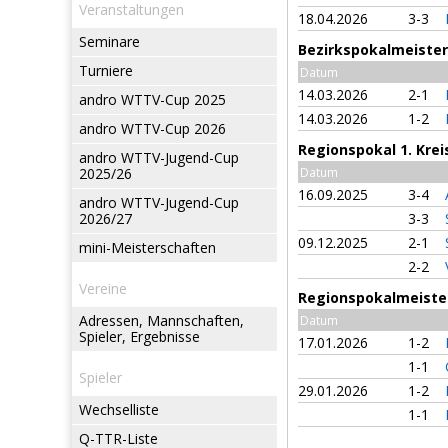
Veranstaltungen
18.04.2026
3-3
Seminare
Bezirkspokalmeisters
Turniere
Datum
14.03.2026
2-1
andro WTTV-Cup 2025
14.03.2026
1-2
andro WTTV-Cup 2026
Regionspokal 1. Krei
andro WTTV-Jugend-Cup
2025/26
Datum
16.09.2025
3-4
andro WTTV-Jugend-Cup
2026/27
3-3
09.12.2025
2-1
mini-Meisterschaften
2-2
Vereine
Regionspokalmeister
Adressen, Mannschaften,
Datum
Spieler, Ergebnisse
17.01.2026
1-2
1-1
Spieler
29.01.2026
1-2
Wechselliste
1-1
Q-TTR-Liste