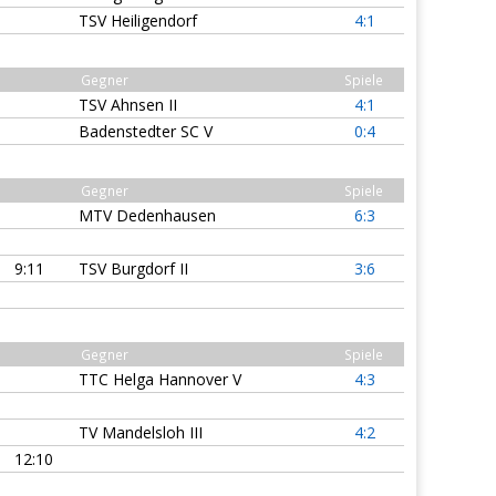
TSV Heiligendorf
4:1
Gegner
Spiele
TSV Ahnsen II
4:1
Badenstedter SC V
0:4
Gegner
Spiele
MTV Dedenhausen
6:3
9:11
TSV Burgdorf II
3:6
Gegner
Spiele
TTC Helga Hannover V
4:3
TV Mandelsloh III
4:2
12:10