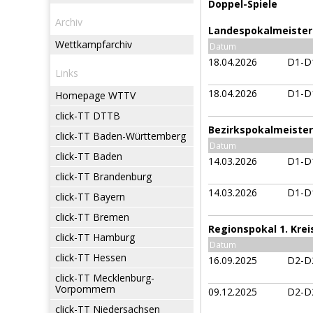
Doppel-Spiele
Archiv
Landespokalmeister
Wettkampfarchiv
Datum
18.04.2026
D1-D
Links
18.04.2026
D1-D
Homepage WTTV
click-TT DTTB
Bezirkspokalmeisters
click-TT Baden-Württemberg
Datum
click-TT Baden
14.03.2026
D1-D
click-TT Brandenburg
14.03.2026
D1-D
click-TT Bayern
click-TT Bremen
Regionspokal 1. Krei
click-TT Hamburg
Datum
click-TT Hessen
16.09.2025
D2-D
click-TT Mecklenburg-
Vorpommern
09.12.2025
D2-D
click-TT Niedersachsen