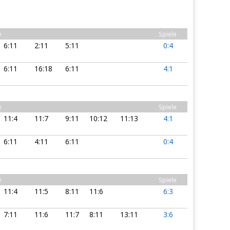
e
Spiele
6:11
2:11
5:11
0:4
6:11
16:18
6:11
4:1
e
Spiele
11:4
11:7
9:11
10:12
11:13
4:1
6:11
4:11
6:11
0:4
e
Spiele
11:4
11:5
8:11
11:6
6:3
7:11
11:6
11:7
8:11
13:11
3:6