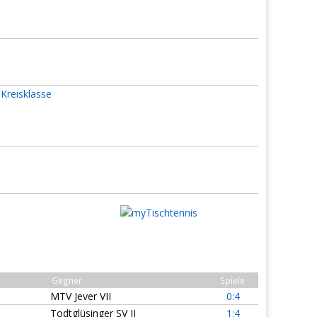
 Kreisklasse
Gegner
Spiele
MTV Jever VII
0:4
Todtglüsinger SV II
1:4