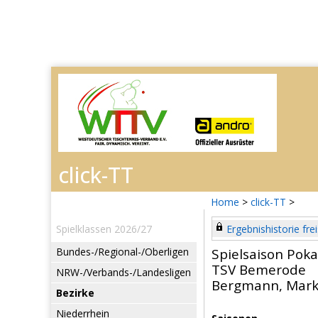
Home
>
click-TT
>
Spielklassen 2026/27
Ergebnishistorie frei
Bundes-/Regional-/Oberligen
Spielsaison Poka
TSV Bemerode
NRW-/Verbands-/Landesligen
Bergmann, Mark
Bezirke
Niederrhein