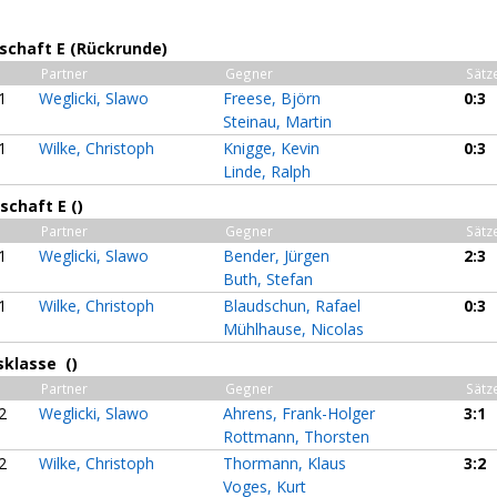
schaft E (Rückrunde)
Partner
Gegner
Sätz
1
Weglicki, Slawo
Freese, Björn
0:3
Steinau, Martin
1
Wilke, Christoph
Knigge, Kevin
0:3
Linde, Ralph
chaft E ()
Partner
Gegner
Sätz
1
Weglicki, Slawo
Bender, Jürgen
2:3
Buth, Stefan
1
Wilke, Christoph
Blaudschun, Rafael
0:3
Mühlhause, Nicolas
sklasse ()
Partner
Gegner
Sätz
2
Weglicki, Slawo
Ahrens, Frank-Holger
3:1
Rottmann, Thorsten
2
Wilke, Christoph
Thormann, Klaus
3:2
Voges, Kurt