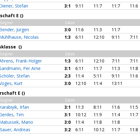
Diener, Stefan
3:1
9:11
11:7
11:7
11:6
chaft E ()
Gegner
Sätze
Bender, Jürgen
3:0
11:6
11:3
11:7
Mühlhause, Nicolas
1:3
6:11
12:10
9:11
7:11
sklasse ()
Gegner
Sätze
Ahrens, Frank-Holger
1:3
6:11
12:10
7:11
7:11
Sandmann, Per Arne
3:1
6:11
11:7
11:3
11:8
Schöler, Stefan
2:3
11:4
5:11
9:11
11:6
Voges, Kurt
3:0
12:10
11:4
13:11
schaft E ()
Gegner
Sätze
Karabiyik, Irfan
3:1
11:3
8:11
11:6
11:5
Gerdes, Tim
3:1
10:12
11:9
11:4
11:7
Matussek, Mario
3:0
11:4
11:8
11:8
Bauer, Andreas
3:2
6:11
10:12
11:7
11:8