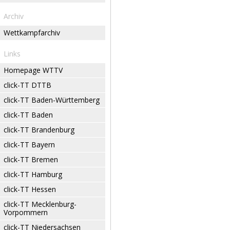
Archiv
Wettkampfarchiv
Links
Homepage WTTV
click-TT DTTB
click-TT Baden-Württemberg
click-TT Baden
click-TT Brandenburg
click-TT Bayern
click-TT Bremen
click-TT Hamburg
click-TT Hessen
click-TT Mecklenburg-
Vorpommern
click-TT Niedersachsen