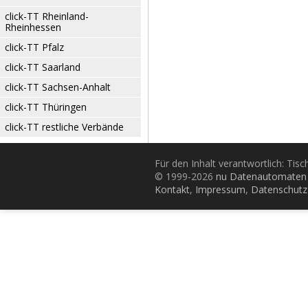
click-TT Rheinland-
Rheinhessen
click-TT Pfalz
click-TT Saarland
click-TT Sachsen-Anhalt
click-TT Thüringen
click-TT restliche Verbände
Für den Inhalt verantwortlich: Tis
© 1999-2026
nu Datenautomaten 
Kontakt
,
Impressum
,
Datenschutz