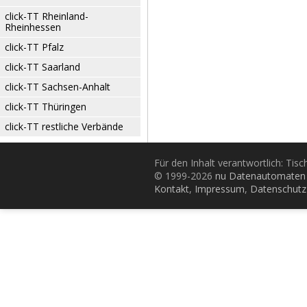
click-TT Rheinland-
Rheinhessen
click-TT Pfalz
click-TT Saarland
click-TT Sachsen-Anhalt
click-TT Thüringen
click-TT restliche Verbände
Für den Inhalt verantwortlich: Tis
© 1999-2026
nu Datenautomaten 
Kontakt
,
Impressum
,
Datenschutz