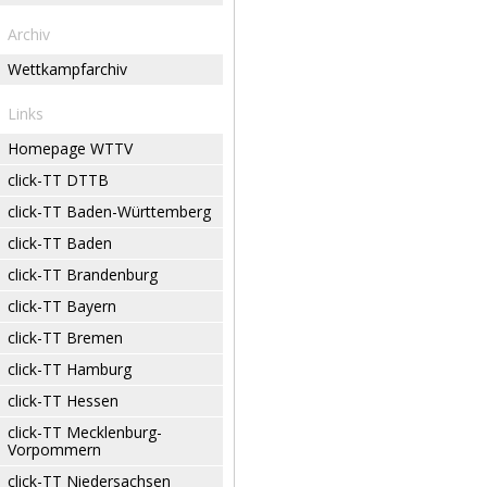
Archiv
Wettkampfarchiv
Links
Homepage WTTV
click-TT DTTB
click-TT Baden-Württemberg
click-TT Baden
click-TT Brandenburg
click-TT Bayern
click-TT Bremen
click-TT Hamburg
click-TT Hessen
click-TT Mecklenburg-
Vorpommern
click-TT Niedersachsen