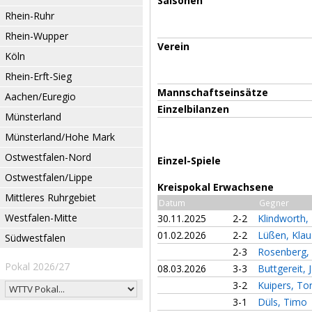
Saisonen
Rhein-Ruhr
Rhein-Wupper
Verein
Köln
Rhein-Erft-Sieg
Mannschaftseinsätze
Aachen/Euregio
Einzelbilanzen
Münsterland
Münsterland/Hohe Mark
Ostwestfalen-Nord
Einzel-Spiele
Ostwestfalen/Lippe
Kreispokal Erwachsene
Mittleres Ruhrgebiet
Datum
Gegner
Westfalen-Mitte
30.11.2025
2-2
Klindworth,
01.02.2026
2-2
Lüßen, Klau
Südwestfalen
2-3
Rosenberg, 
Pokal 2026/27
08.03.2026
3-3
Buttgereit, 
3-2
Kuipers, To
3-1
Düls, Timo