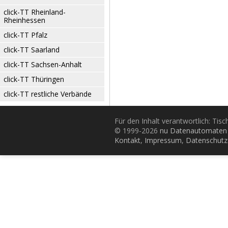
click-TT Rheinland-
Rheinhessen
click-TT Pfalz
click-TT Saarland
click-TT Sachsen-Anhalt
click-TT Thüringen
click-TT restliche Verbände
Für den Inhalt verantwortlich: Tis
© 1999-2026
nu Datenautomaten 
Kontakt
,
Impressum
,
Datenschutz