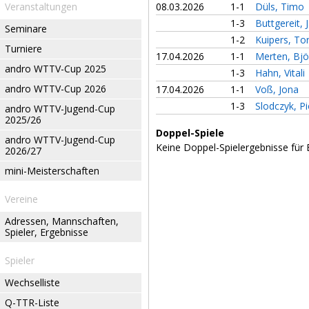
Veranstaltungen
08.03.2026
1-1
Düls, Timo
1-3
Buttgereit, 
Seminare
1-2
Kuipers, To
Turniere
17.04.2026
1-1
Merten, Bjö
andro WTTV-Cup 2025
1-3
Hahn, Vitali
andro WTTV-Cup 2026
17.04.2026
1-1
Voß, Jona
1-3
Slodczyk, Pi
andro WTTV-Jugend-Cup
2025/26
Doppel-Spiele
andro WTTV-Jugend-Cup
Keine Doppel-Spielergebnisse für 
2026/27
mini-Meisterschaften
Vereine
Adressen, Mannschaften,
Spieler, Ergebnisse
Spieler
Wechselliste
Q-TTR-Liste