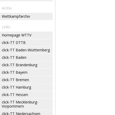
Archiv
Wettkampfarchiv
Links
Homepage WTTV
click-TT DTTB
click-TT Baden-Württemberg
click-TT Baden
click-TT Brandenburg
click-TT Bayern
click-TT Bremen
click-TT Hamburg
click-TT Hessen
click-TT Mecklenburg-
Vorpommern
click-TT Niedersachsen