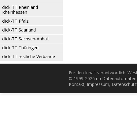
click-TT Rheinland-
Rheinhessen
click-TT Pfalz
click-TT Saarland
click-TT Sachsen-Anhalt
click-TT Thüringen
click-TT restliche Verbände
Für den Inhalt verantwortlich: Wes
© 1999-2026
nu Datenautomaten 
Kontakt
,
Impressum
,
Datenschutz