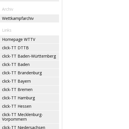
Archiv
Wettkampfarchiv
Links
Homepage WTTV
click-TT DTTB
click-TT Baden-Württemberg
click-TT Baden
click-TT Brandenburg
click-TT Bayern
click-TT Bremen
click-TT Hamburg
click-TT Hessen
click-TT Mecklenburg-
Vorpommern
click-TT Niedersachsen