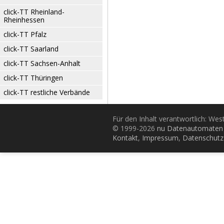
click-TT Rheinland-
Rheinhessen
click-TT Pfalz
click-TT Saarland
click-TT Sachsen-Anhalt
click-TT Thüringen
click-TT restliche Verbände
Für den Inhalt verantwortlich: Wes
© 1999-2026
nu Datenautomaten 
Kontakt
,
Impressum
,
Datenschutz