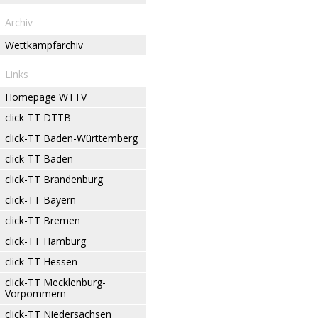
Archiv
Wettkampfarchiv
Links
Homepage WTTV
click-TT DTTB
click-TT Baden-Württemberg
click-TT Baden
click-TT Brandenburg
click-TT Bayern
click-TT Bremen
click-TT Hamburg
click-TT Hessen
click-TT Mecklenburg-
Vorpommern
click-TT Niedersachsen