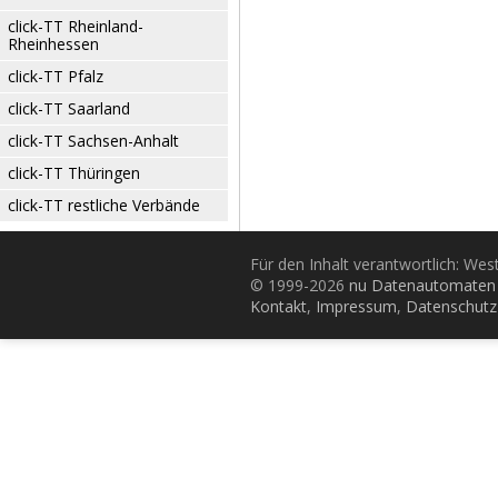
click-TT Rheinland-
Rheinhessen
click-TT Pfalz
click-TT Saarland
click-TT Sachsen-Anhalt
click-TT Thüringen
click-TT restliche Verbände
Für den Inhalt verantwortlich: Wes
© 1999-2026
nu Datenautomaten 
Kontakt
,
Impressum
,
Datenschutz