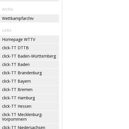
Archiv
Wettkampfarchiv
Links
Homepage WTTV
click-TT DTTB
click-TT Baden-Württemberg
click-TT Baden
click-TT Brandenburg
click-TT Bayern
click-TT Bremen
click-TT Hamburg
click-TT Hessen
click-TT Mecklenburg-
Vorpommern
click-TT Niedersachsen