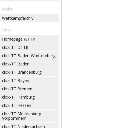
Archiv
Wettkampfarchiv
Links
Homepage WTTV
click-TT DTTB
click-TT Baden-Württemberg
click-TT Baden
click-TT Brandenburg
click-TT Bayern
click-TT Bremen
click-TT Hamburg
click-TT Hessen
click-TT Mecklenburg-
Vorpommern
click-TT Niedersachsen