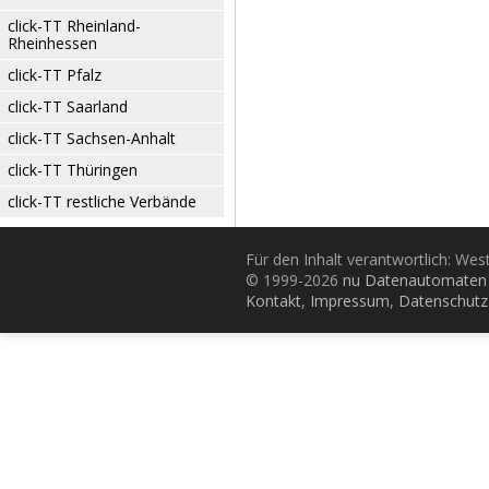
click-TT Rheinland-
Rheinhessen
click-TT Pfalz
click-TT Saarland
click-TT Sachsen-Anhalt
click-TT Thüringen
click-TT restliche Verbände
Für den Inhalt verantwortlich: Wes
© 1999-2026
nu Datenautomaten 
Kontakt
,
Impressum
,
Datenschutz