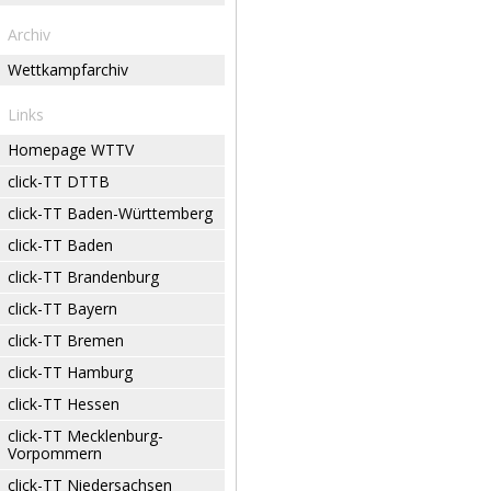
Archiv
Wettkampfarchiv
Links
Homepage WTTV
click-TT DTTB
click-TT Baden-Württemberg
click-TT Baden
click-TT Brandenburg
click-TT Bayern
click-TT Bremen
click-TT Hamburg
click-TT Hessen
click-TT Mecklenburg-
Vorpommern
click-TT Niedersachsen