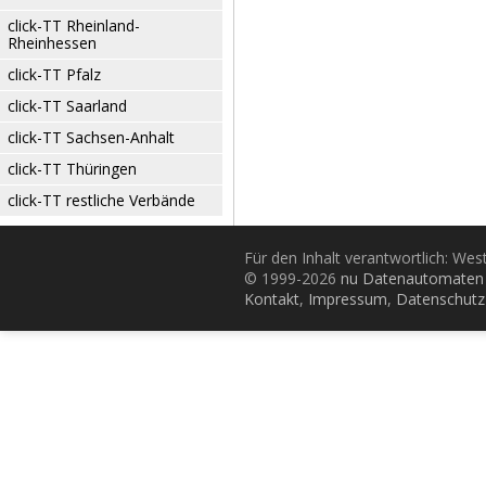
click-TT Rheinland-
Rheinhessen
click-TT Pfalz
click-TT Saarland
click-TT Sachsen-Anhalt
click-TT Thüringen
click-TT restliche Verbände
Für den Inhalt verantwortlich: Wes
© 1999-2026
nu Datenautomaten 
Kontakt
,
Impressum
,
Datenschutz