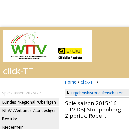
Home
>
click-TT
>
Spielklassen 2026/27
Ergebnishistorie freischalten ...
Bundes-/Regional-/Oberligen
Spielsaison 2015/16
TTV DSJ Stoppenberg
NRW-/Verbands-/Landesligen
Zipprick, Robert
Bezirke
Niederrhein