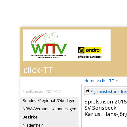
Home
>
click-TT
>
Spielklassen 2026/27
Ergebnishistorie frei
Bundes-/Regional-/Oberligen
Spielsaison 201
SV Sonsbeck
NRW-/Verbands-/Landesligen
Karius, Hans-Jör
Bezirke
Niederrhein