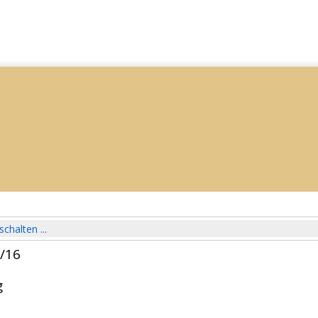
schalten ...
5/16
g