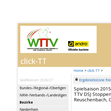
Home
>
click-TT
>
Spielklassen 2026/27
Ergebnishistorie frei
Bundes-/Regional-/Oberligen
Spielsaison 201
TTV DSJ Stoppe
NRW-/Verbands-/Landesligen
Reuschenbach, C
Bezirke
Niederrhein