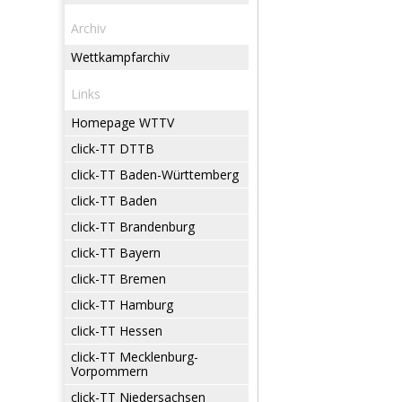
Archiv
Wettkampfarchiv
Links
Homepage WTTV
click-TT DTTB
click-TT Baden-Württemberg
click-TT Baden
click-TT Brandenburg
click-TT Bayern
click-TT Bremen
click-TT Hamburg
click-TT Hessen
click-TT Mecklenburg-
Vorpommern
click-TT Niedersachsen