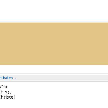
schalten ...
5/16
nberg
hristel