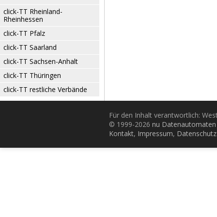
click-TT Rheinland-
Rheinhessen
click-TT Pfalz
click-TT Saarland
click-TT Sachsen-Anhalt
click-TT Thüringen
click-TT restliche Verbände
Für den Inhalt verantwortlich: Wes
© 1999-2026
nu Datenautomaten 
Kontakt
,
Impressum
,
Datenschutz