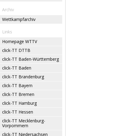
Archiv
Wettkampfarchiv
Links
Homepage WTTV
click-TT DTTB
click-TT Baden-Württemberg
click-TT Baden
click-TT Brandenburg
click-TT Bayern
click-TT Bremen
click-TT Hamburg
click-TT Hessen
click-TT Mecklenburg-
Vorpommern
click-TT Niedersachsen