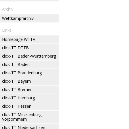
Archiv
Wettkampfarchiv
Links
Homepage WTTV
click-TT DTTB
click-TT Baden-Württemberg
click-TT Baden
click-TT Brandenburg
click-TT Bayern
click-TT Bremen
click-TT Hamburg
click-TT Hessen
click-TT Mecklenburg-
Vorpommern
click-TT Niedersachsen