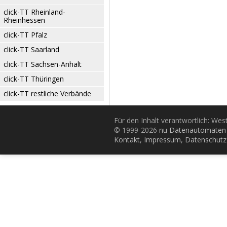
click-TT Rheinland-
Rheinhessen
click-TT Pfalz
click-TT Saarland
click-TT Sachsen-Anhalt
click-TT Thüringen
click-TT restliche Verbände
Für den Inhalt verantwortlich: Wes
© 1999-2026
nu Datenautomaten 
Kontakt
,
Impressum
,
Datenschutz