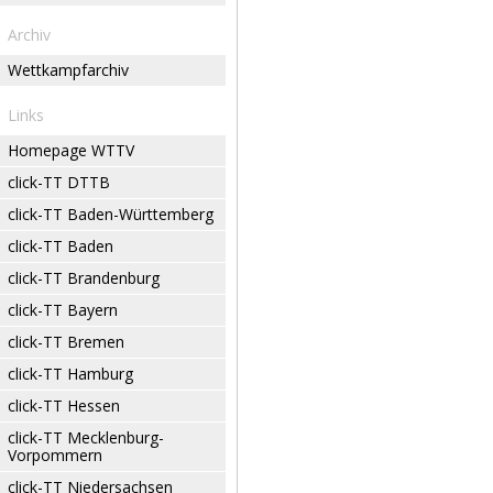
Archiv
Wettkampfarchiv
Links
Homepage WTTV
click-TT DTTB
click-TT Baden-Württemberg
click-TT Baden
click-TT Brandenburg
click-TT Bayern
click-TT Bremen
click-TT Hamburg
click-TT Hessen
click-TT Mecklenburg-
Vorpommern
click-TT Niedersachsen