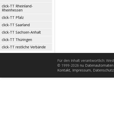
click-TT Rheinland-
Rheinhessen
click-TT Pfalz
click-TT Saarland
click-TT Sachsen-Anhalt
click-TT Thüringen
click-TT restliche Verbände
Für den Inhalt verantwortlich: Wes
© 1999-2026
nu Datenautomaten 
Kontakt
,
Impressum
,
Datenschutz