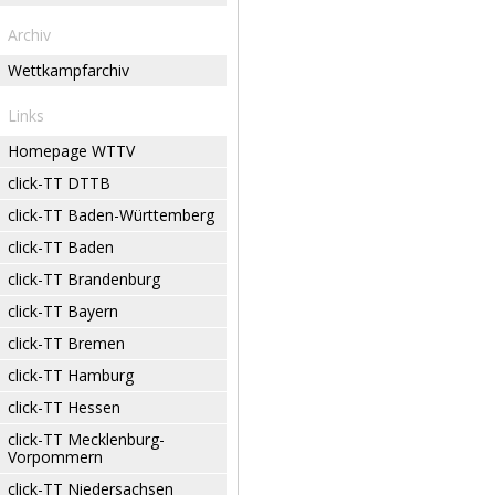
Archiv
Wettkampfarchiv
Links
Homepage WTTV
click-TT DTTB
click-TT Baden-Württemberg
click-TT Baden
click-TT Brandenburg
click-TT Bayern
click-TT Bremen
click-TT Hamburg
click-TT Hessen
click-TT Mecklenburg-
Vorpommern
click-TT Niedersachsen