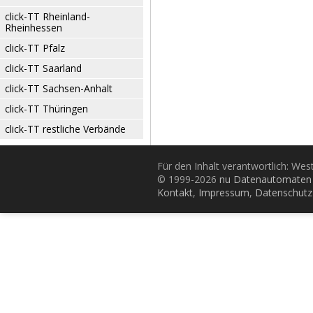
click-TT Rheinland-
Rheinhessen
click-TT Pfalz
click-TT Saarland
click-TT Sachsen-Anhalt
click-TT Thüringen
click-TT restliche Verbände
Für den Inhalt verantwortlich: Wes
© 1999-2026
nu Datenautomaten 
Kontakt
,
Impressum
,
Datenschutz