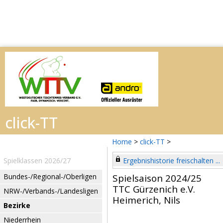
Home
>
click-TT
>
Spielklassen 2026/27
Ergebnishistorie freischalten ...
Bundes-/Regional-/Oberligen
Spielsaison 2024/25
TTC Gürzenich e.V.
NRW-/Verbands-/Landesligen
Heimerich, Nils
Bezirke
Niederrhein