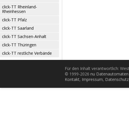
click-TT Rheinland-
Rheinhessen
click-TT Pfalz
click-TT Saarland
click-TT Sachsen-Anhalt
click-TT Thüringen
click-TT restliche Verbände
Für den Inhalt verantwortlich: Wes
© 1999-2026
nu Datenautomaten 
Kontakt
,
Impressum
,
Datenschutz