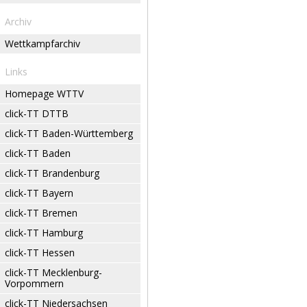
Archiv
Wettkampfarchiv
Links
Homepage WTTV
click-TT DTTB
click-TT Baden-Württemberg
click-TT Baden
click-TT Brandenburg
click-TT Bayern
click-TT Bremen
click-TT Hamburg
click-TT Hessen
click-TT Mecklenburg-
Vorpommern
click-TT Niedersachsen