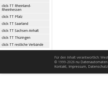
click-TT Rheinland-
Rheinhessen
click-TT Pfalz
click-TT Saarland
click-TT Sachsen-Anhalt
click-TT Thüringen
click-TT restliche Verbände
Für den Inhalt verantwortlich: Wes
© 1999-2026
nu Datenautomaten 
Kontakt
,
Impressum
,
Datenschutz