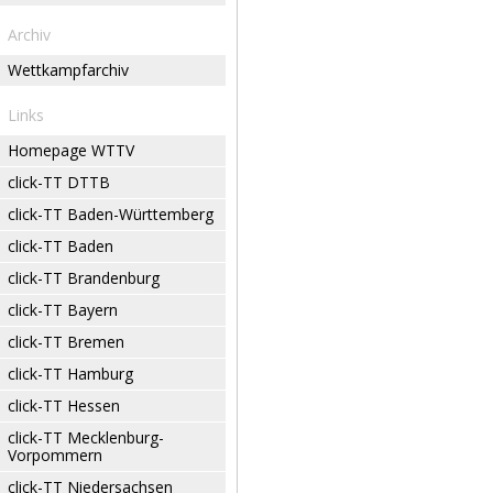
Archiv
Wettkampfarchiv
Links
Homepage WTTV
click-TT DTTB
click-TT Baden-Württemberg
click-TT Baden
click-TT Brandenburg
click-TT Bayern
click-TT Bremen
click-TT Hamburg
click-TT Hessen
click-TT Mecklenburg-
Vorpommern
click-TT Niedersachsen