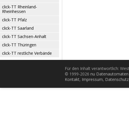
click-TT Rheinland-
Rheinhessen
click-TT Pfalz
click-TT Saarland
click-TT Sachsen-Anhalt
click-TT Thüringen
click-TT restliche Verbände
Für den Inhalt verantwortlich: Wes
© 1999-2026
nu Datenautomaten 
Kontakt
,
Impressum
,
Datenschutz