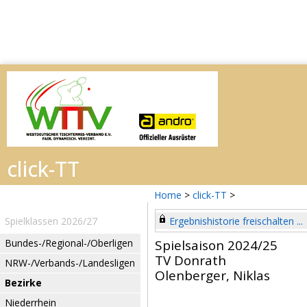
Home
>
click-TT
>
Spielklassen 2026/27
Ergebnishistorie freischalten ...
Bundes-/Regional-/Oberligen
Spielsaison 2024/25
TV Donrath
NRW-/Verbands-/Landesligen
Olenberger, Niklas
Bezirke
Niederrhein