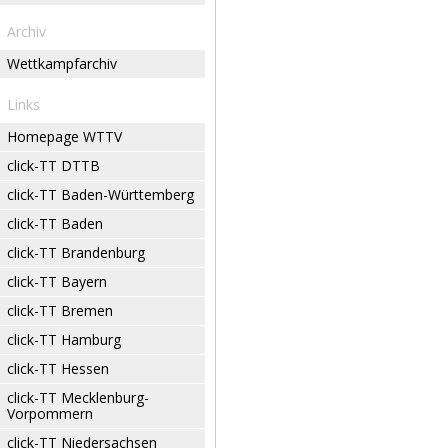
Archiv
Wettkampfarchiv
Links
Homepage WTTV
click-TT DTTB
click-TT Baden-Württemberg
click-TT Baden
click-TT Brandenburg
click-TT Bayern
click-TT Bremen
click-TT Hamburg
click-TT Hessen
click-TT Mecklenburg-
Vorpommern
click-TT Niedersachsen