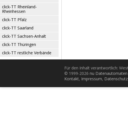
click-TT Rheinland-
Rheinhessen
click-TT Pfalz
click-TT Saarland
click-TT Sachsen-Anhalt
click-TT Thüringen
click-TT restliche Verbände
Für den Inhalt verantwortlich: Wes
© 1999-2026
nu Datenautomaten 
Kontakt
,
Impressum
,
Datenschutz