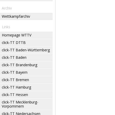
Archiv
Wettkampfarchiv
Links
Homepage WTTV
click-TT DTTB
click-TT Baden-Württemberg
click-TT Baden
click-TT Brandenburg
click-TT Bayern
click-TT Bremen
click-TT Hamburg
click-TT Hessen
click-TT Mecklenburg-
Vorpommern
click-TT Niedersachsen