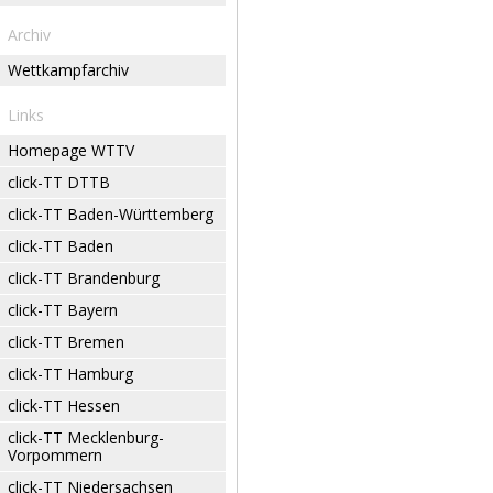
Archiv
Wettkampfarchiv
Links
Homepage WTTV
click-TT DTTB
click-TT Baden-Württemberg
click-TT Baden
click-TT Brandenburg
click-TT Bayern
click-TT Bremen
click-TT Hamburg
click-TT Hessen
click-TT Mecklenburg-
Vorpommern
click-TT Niedersachsen