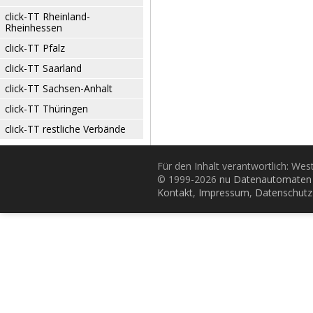
click-TT Rheinland-
Rheinhessen
click-TT Pfalz
click-TT Saarland
click-TT Sachsen-Anhalt
click-TT Thüringen
click-TT restliche Verbände
Für den Inhalt verantwortlich: Wes
© 1999-2026
nu Datenautomaten 
Kontakt
,
Impressum
,
Datenschutz