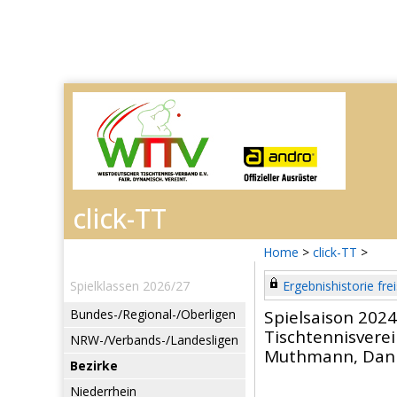
Home
>
click-TT
>
Spielklassen 2026/27
Ergebnishistorie frei
Bundes-/Regional-/Oberligen
Spielsaison 202
Tischtennisvere
NRW-/Verbands-/Landesligen
Muthmann, Dani
Bezirke
Niederrhein