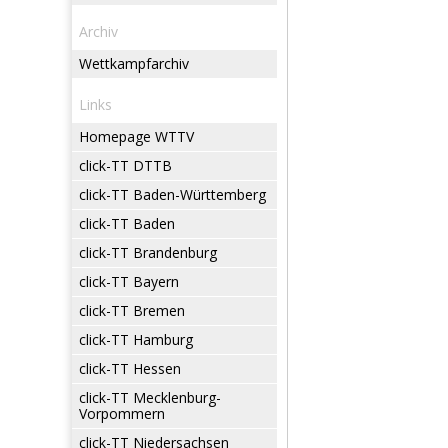
Archiv
Wettkampfarchiv
Links
Homepage WTTV
click-TT DTTB
click-TT Baden-Württemberg
click-TT Baden
click-TT Brandenburg
click-TT Bayern
click-TT Bremen
click-TT Hamburg
click-TT Hessen
click-TT Mecklenburg-
Vorpommern
click-TT Niedersachsen