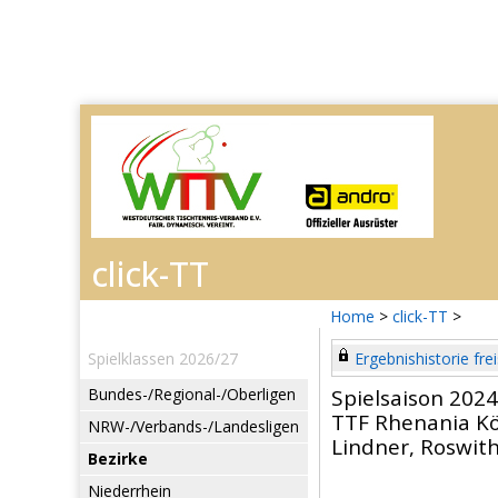
Home
>
click-TT
>
Spielklassen 2026/27
Ergebnishistorie frei
Bundes-/Regional-/Oberligen
Spielsaison 202
TTF Rhenania Kö
NRW-/Verbands-/Landesligen
Lindner, Roswit
Bezirke
Niederrhein