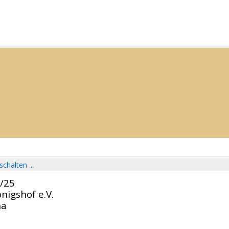
schalten ...
4/25
nigshof e.V.
ha