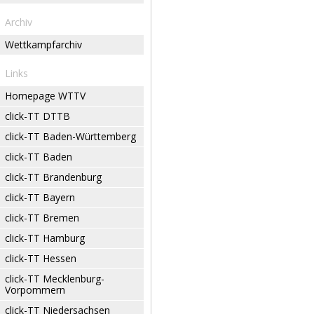
Archiv
Wettkampfarchiv
Links
Homepage WTTV
click-TT DTTB
click-TT Baden-Württemberg
click-TT Baden
click-TT Brandenburg
click-TT Bayern
click-TT Bremen
click-TT Hamburg
click-TT Hessen
click-TT Mecklenburg-
Vorpommern
click-TT Niedersachsen