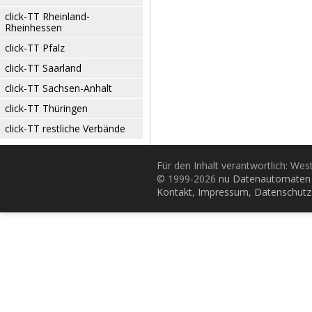
click-TT Rheinland-
Rheinhessen
click-TT Pfalz
click-TT Saarland
click-TT Sachsen-Anhalt
click-TT Thüringen
click-TT restliche Verbände
Für den Inhalt verantwortlich: Wes
© 1999-2026
nu Datenautomaten 
Kontakt
,
Impressum
,
Datenschutz