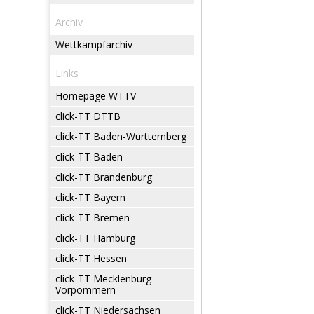
Archiv
Wettkampfarchiv
Links
Homepage WTTV
click-TT DTTB
click-TT Baden-Württemberg
click-TT Baden
click-TT Brandenburg
click-TT Bayern
click-TT Bremen
click-TT Hamburg
click-TT Hessen
click-TT Mecklenburg-
Vorpommern
click-TT Niedersachsen