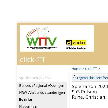
Home
>
click-TT
>
Spielklassen 2026/27
Ergebnishistorie frei
Bundes-/Regional-/Oberligen
Spielsaison 202
SuS Polsum
NRW-/Verbands-/Landesligen
Ruhe, Christian
Bezirke
Niederrhein