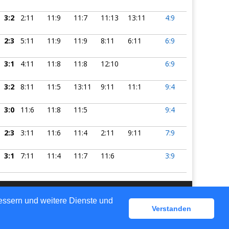
3:2
2:11
11:9
11:7
11:13
13:11
4:9
2:3
5:11
11:9
11:9
8:11
6:11
6:9
3:1
4:11
11:8
11:8
12:10
6:9
3:2
8:11
11:5
13:11
9:11
11:1
9:4
3:0
11:6
11:8
11:5
9:4
2:3
3:11
11:6
11:4
2:11
9:11
7:9
3:1
7:11
11:4
11:7
11:6
3:9
bessern und weitere Dienste und
gen
Verstanden