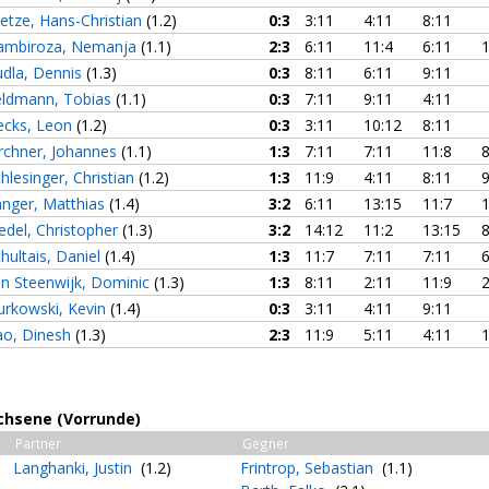
etze, Hans-Christian
(1.2)
0:3
3:11
4:11
8:11
ambiroza, Nemanja
(1.1)
2:3
6:11
11:4
6:11
1
udla, Dennis
(1.3)
0:3
8:11
6:11
9:11
eldmann, Tobias
(1.1)
0:3
7:11
9:11
4:11
ecks, Leon
(1.2)
0:3
3:11
10:12
8:11
rchner, Johannes
(1.1)
1:3
7:11
7:11
11:8
8
hlesinger, Christian
(1.2)
1:3
11:9
4:11
8:11
9
anger, Matthias
(1.4)
3:2
6:11
13:15
11:7
1
edel, Christopher
(1.3)
3:2
14:12
11:2
13:15
8
hultais, Daniel
(1.4)
1:3
11:7
7:11
7:11
6
an Steenwijk, Dominic
(1.3)
1:3
8:11
2:11
11:9
2
urkowski, Kevin
(1.4)
0:3
3:11
4:11
9:11
ao, Dinesh
(1.3)
2:3
11:9
5:11
4:11
1
chsene (Vorrunde)
Partner
Gegner
Langhanki, Justin
(1.2)
Frintrop, Sebastian
(1.1)