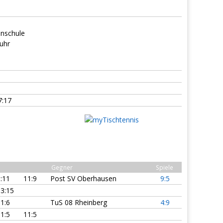
nschule
uhr
7:17
Gegner
Spiele
:11
11:9
Post SV Oberhausen
9:5
3:15
1:6
TuS 08 Rheinberg
4:9
1:5
11:5