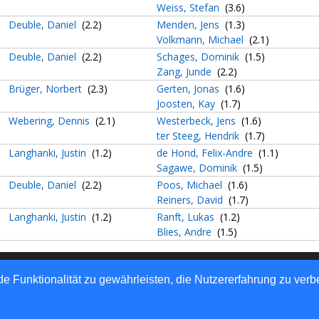
Weiss, Stefan
(3.6)
Deuble, Daniel
(2.2)
Menden, Jens
(1.3)
Volkmann, Michael
(2.1)
Deuble, Daniel
(2.2)
Schages, Dominik
(1.5)
Zang, Junde
(2.2)
Brüger, Norbert
(2.3)
Gerten, Jonas
(1.6)
Joosten, Kay
(1.7)
Webering, Dennis
(2.1)
Westerbeck, Jens
(1.6)
ter Steeg, Hendrik
(1.7)
Langhanki, Justin
(1.2)
de Hond, Felix-Andre
(1.1)
Sagawe, Dominik
(1.5)
Deuble, Daniel
(2.2)
Poos, Michael
(1.6)
Reiners, David
(1.7)
Langhanki, Justin
(1.2)
Ranft, Lukas
(1.2)
Blies, Andre
(1.5)
rtlich: Westdeutscher Tischtennis-Verband e.V.
e Funktionalität zu gewährleisten, die Nutzererfahrung zu ver
automaten GmbH - Automatisierte internetgestützte Netzwerklösun
atenschutz