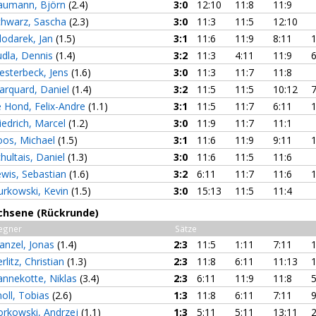
aumann, Björn
(2.4)
3:0
12:10
11:8
11:9
chwarz, Sascha
(2.3)
3:0
11:3
11:5
12:10
lodarek, Jan
(1.5)
3:1
11:6
11:9
8:11
1
udla, Dennis
(1.4)
3:2
11:3
4:11
11:9
6
esterbeck, Jens
(1.6)
3:0
11:3
11:7
11:8
arquard, Daniel
(1.4)
3:2
11:5
11:5
10:12
7
 Hond, Felix-Andre
(1.1)
3:1
11:5
11:7
6:11
1
iedrich, Marcel
(1.2)
3:0
11:9
11:7
11:1
oos, Michael
(1.5)
3:1
11:6
11:9
9:11
1
hultais, Daniel
(1.3)
3:0
11:6
11:5
11:6
wis, Sebastian
(1.6)
3:2
6:11
11:7
11:6
1
urkowski, Kevin
(1.5)
3:0
15:13
11:5
11:4
chsene (Rückrunde)
egner
Sätze
anzel, Jonas
(1.4)
2:3
11:5
1:11
7:11
1
rlitz, Christian
(1.3)
2:3
11:8
6:11
11:13
1
annekotte, Niklas
(3.4)
2:3
6:11
11:9
11:8
5
oll, Tobias
(2.6)
1:3
11:8
6:11
7:11
9
orkowski, Andrzej
(1.1)
1:3
5:11
5:11
13:11
2