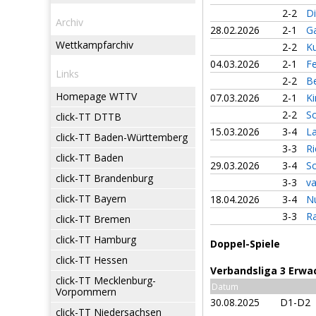
2-2
Di
Archiv
28.02.2026
2-1
G
Wettkampfarchiv
2-2
K
04.03.2026
2-1
F
Links
2-2
B
Homepage WTTV
07.03.2026
2-1
Ki
2-2
Sc
click-TT DTTB
15.03.2026
3-4
L
click-TT Baden-Württemberg
3-3
Ri
click-TT Baden
29.03.2026
3-4
Sc
click-TT Brandenburg
3-3
v
click-TT Bayern
18.04.2026
3-4
N
3-3
R
click-TT Bremen
click-TT Hamburg
Doppel-Spiele
click-TT Hessen
Verbandsliga 3 Erwa
click-TT Mecklenburg-
Datum
Vorpommern
30.08.2025
D1-D2
click-TT Niedersachsen