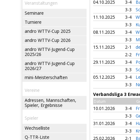
04.10.2025
3-4
B
Veranstaltungen
3-3
S
Seminare
11.10.2025
3-4
W
Turniere
3-3
K
andro WTTV-Cup 2025
08.11.2025
3-4
W
3-3
M
andro WTTV-Cup 2026
15.11.2025
2-1
de
andro WTTV-Jugend-Cup
2025/26
2-2
Fr
29.11.2025
3-4
P
andro WTTV-Jugend-Cup
2026/27
3-3
Sc
05.12.2025
3-4
Le
mini-Meisterschaften
3-3
N
Vereine
Verbandsliga 3 Erwa
Adressen, Mannschaften,
Datum
G
Spieler, Ergebnisse
10.01.2026
3-4
Fr
3-3
Ge
Spieler
31.01.2026
3-4
H
Wechselliste
3-3
Kn
Q-TTR-Liste
25.02.2026
2-1
B