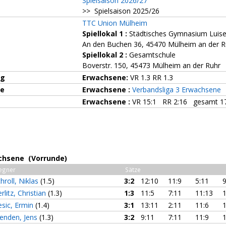
Spielsaison 2026/27
>> Spielsaison 2025/26
TTC Union Mülheim
Spiellokal 1
:
Städtisches Gymnasium Luise
An den Buchen 36, 45470 Mülheim an der R
Spiellokal 2
:
Gesamtschule
Boverstr. 150, 45473 Mülheim an der Ruhr
ng
Erwachsene:
VR 1.3 RR 1.3
ze
Erwachsene :
Verbandsliga 3 Erwachsene
Erwachsene :
VR 15:1 RR 2:16 gesamt 1
chsene (Vorrunde)
egner
Sätze
hroll, Niklas
(1.5)
3:2
12:10
11:9
5:11
9
rlitz, Christian
(1.3)
1:3
11:5
7:11
11:13
1
sic, Ermin
(1.4)
3:1
13:11
2:11
11:6
1
enden, Jens
(1.3)
3:2
9:11
7:11
11:9
1