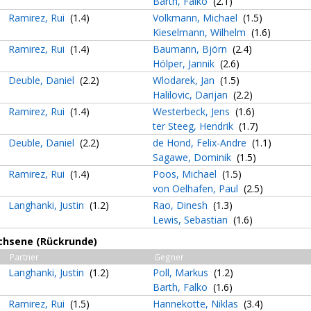
Barth, Falko
(2.1)
Ramirez, Rui
(1.4)
Volkmann, Michael
(1.5)
Kieselmann, Wilhelm
(1.6)
Ramirez, Rui
(1.4)
Baumann, Björn
(2.4)
Hölper, Jannik
(2.6)
Deuble, Daniel
(2.2)
Wlodarek, Jan
(1.5)
Halilovic, Darijan
(2.2)
Ramirez, Rui
(1.4)
Westerbeck, Jens
(1.6)
ter Steeg, Hendrik
(1.7)
Deuble, Daniel
(2.2)
de Hond, Felix-Andre
(1.1)
Sagawe, Dominik
(1.5)
Ramirez, Rui
(1.4)
Poos, Michael
(1.5)
von Oelhafen, Paul
(2.5)
Langhanki, Justin
(1.2)
Rao, Dinesh
(1.3)
Lewis, Sebastian
(1.6)
chsene (Rückrunde)
Partner
Gegner
Langhanki, Justin
(1.2)
Poll, Markus
(1.2)
Barth, Falko
(1.6)
Ramirez, Rui
(1.5)
Hannekotte, Niklas
(3.4)