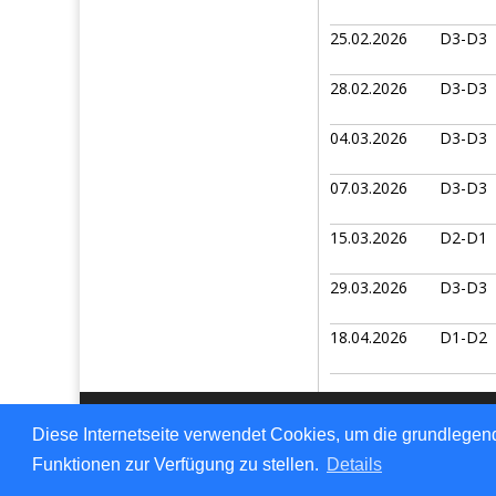
25.02.2026
D3-D3
28.02.2026
D3-D3
04.03.2026
D3-D3
07.03.2026
D3-D3
15.03.2026
D2-D1
29.03.2026
D3-D3
18.04.2026
D1-D2
Für den Inhalt verantwo
Diese Internetseite verwendet Cookies, um die grundlegend
© 1999-2026
nu Daten
Funktionen zur Verfügung zu stellen.
Details
Kontakt
,
Impressum
,
D