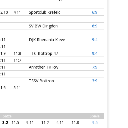
2:10
4:11
Sportclub Krefeld
6:9
SV BW Dingden
6:9
:11
DJK Rhenania Kleve
9:4
:11
1:9
11:8
TTC Bottrop 47
9:4
:11
11:7
:11
Anrather TK RW
7:9
:11
TSSV Bottrop
3:9
1:6
5:11
Sätze
Spiele
3:2
11:5
9:11
11:2
4:11
11:8
9:5