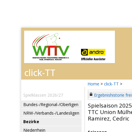
Home
>
click-TT
>
Spielklassen 2026/27
Ergebnishistorie frei
Bundes-/Regional-/Oberligen
Spielsaison 202
TTC Union Mülh
NRW-/Verbands-/Landesligen
Ramirez, Cedric
Bezirke
Niederrhein