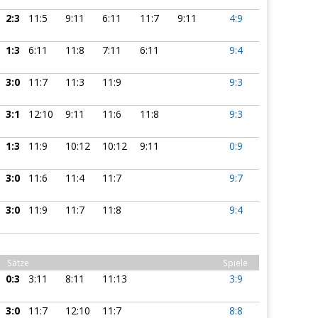
2:3
11:5
9:11
6:11
11:7
9:11
4:9
1:3
6:11
11:8
7:11
6:11
9:4
3:0
11:7
11:3
11:9
9:3
3:1
12:10
9:11
11:6
11:8
9:3
1:3
11:9
10:12
10:12
9:11
0:9
3:0
11:6
11:4
11:7
9:7
3:0
11:9
11:7
11:8
9:4
Sätze
Spiele
0:3
3:11
8:11
11:13
3:9
3:0
11:7
12:10
11:7
8:8