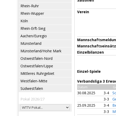
Saisonen
Rhein-Ruhr
Verein
Rhein-Wupper
Köln
Rhein-Erft-Sieg
Aachen/Euregio
Mannschaftsmeldu
Münsterland
Mannschaftseinsät
Münsterland/Hohe Mark
Einzelbilanzen
Ostwestfalen-Nord
Ostwestfalen/Lippe
Einzel-Spiele
Mittleres Ruhrgebiet
Westfalen-Mitte
Verbandsliga 3 Erwa
Datum
G
Südwestfalen
30.08.2025
3-4
Sc
Pokal 2026/27
3-3
Ge
25.09.2025
3-4
Be
3-3
M