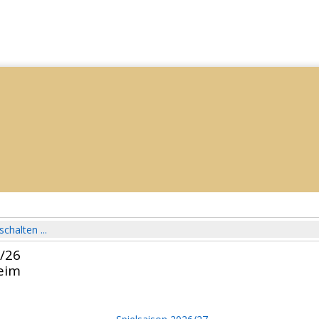
schalten ...
5/26
eim