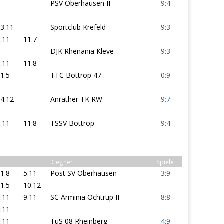
PSV Oberhausen II
9:4
3:11
Sportclub Krefeld
9:3
:11
11:7
DJK Rhenania Kleve
9:3
:11
11:8
1:5
TTC Bottrop 47
0:9
4:12
Anrather TK RW
9:7
:11
11:8
TSSV Bottrop
9:4
Gegner
Spiele
1:8
5:11
Post SV Oberhausen
3:9
1:5
10:12
:11
9:11
SC Arminia Ochtrup II
8:8
:11
:11
TuS 08 Rheinberg
4:9