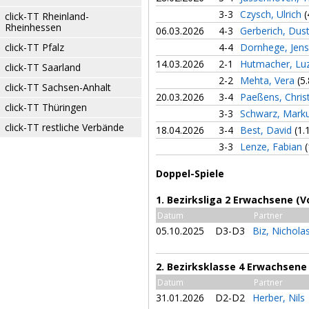
3-3
Czysch, Ulrich
(
click-TT Rheinland-
Rheinhessen
06.03.2026
4-3
Gerberich, Dus
click-TT Pfalz
4-4
Dornhege, Jen
14.03.2026
2-1
Hutmacher, Lu
click-TT Saarland
2-2
Mehta, Vera
(5.
click-TT Sachsen-Anhalt
20.03.2026
3-4
Paeßens, Chri
click-TT Thüringen
3-3
Schwarz, Mark
click-TT restliche Verbände
18.04.2026
3-4
Best, David
(1.
3-3
Lenze, Fabian
(
Doppel-Spiele
1. Bezirksliga 2 Erwachsene (V
Datum
Partner
05.10.2025
D3-D3
Biz, Nichola
2. Bezirksklasse 4 Erwachsene
Datum
Partner
31.01.2026
D2-D2
Herber, Nils