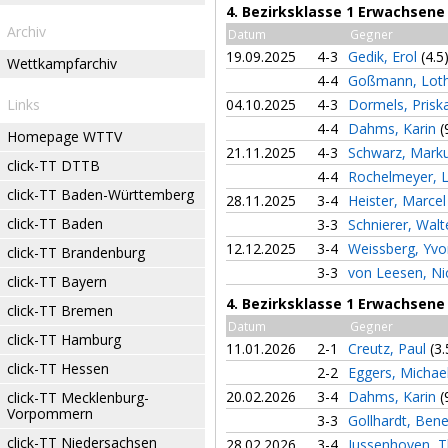
4. Bezirksklasse 1 Erwachsene
Archiv
Datum
Gegner
19.09.2025
4-3
Gedik, Erol
(4.5
Wettkampfarchiv
4-4
Goßmann, Lot
Links
04.10.2025
4-3
Dormels, Prisk
4-4
Dahms, Karin
(
Homepage WTTV
21.11.2025
4-3
Schwarz, Mark
click-TT DTTB
4-4
Rochelmeyer, 
click-TT Baden-Württemberg
28.11.2025
3-4
Heister, Marce
click-TT Baden
3-3
Schnierer, Wal
12.12.2025
3-4
Weissberg, Yv
click-TT Brandenburg
3-3
von Leesen, N
click-TT Bayern
4. Bezirksklasse 1 Erwachsene
click-TT Bremen
Datum
Gegner
click-TT Hamburg
11.01.2026
2-1
Creutz, Paul
(3.
click-TT Hessen
2-2
Eggers, Michae
20.02.2026
3-4
Dahms, Karin
(
click-TT Mecklenburg-
Vorpommern
3-3
Gollhardt, Ben
click-TT Niedersachsen
28.02.2026
3-4
Jussenhoven,