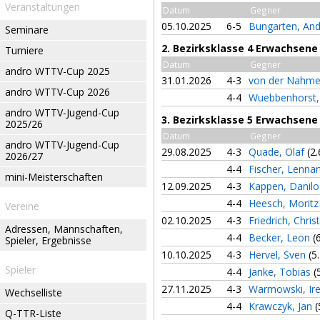
Veranstaltungen
Datum
Gegner
05.10.2025
6-5
Bungarten, An
Seminare
2. Bezirksklasse 4 Erwachsene
Turniere
Datum
Gegner
andro WTTV-Cup 2025
31.01.2026
4-3
von der Nahme
andro WTTV-Cup 2026
4-4
Wuebbenhorst,
andro WTTV-Jugend-Cup
3. Bezirksklasse 5 Erwachsene
2025/26
Datum
Gegner
andro WTTV-Jugend-Cup
29.08.2025
4-3
Quade, Olaf
(2.
2026/27
4-4
Fischer, Lenna
mini-Meisterschaften
12.09.2025
4-3
Kappen, Danil
4-4
Heesch, Morit
Vereine
02.10.2025
4-3
Friedrich, Chris
Adressen, Mannschaften,
4-4
Becker, Leon
(
Spieler, Ergebnisse
10.10.2025
4-3
Hervel, Sven
(5
Spieler
4-4
Janke, Tobias
(
27.11.2025
4-3
Warmowski, Ir
Wechselliste
4-4
Krawczyk, Jan
(
Q-TTR-Liste