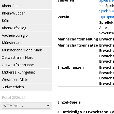
Saisonen
Spielsai
>> Spiel
Rhein-Ruhr
Spielsai
Rhein-Wupper
Verein
DJK spin
Köln
Spiellok
Anreise u
Rhein-Erft-Sieg
Severins
Aachen/Euregio
Mannschaftsmeldung
Erwachs
Münsterland
Mannschaftseinsätze
Erwachse
Münsterland/Hohe Mark
Erwachs
Erwachs
Ostwestfalen-Nord
Erwachse
Ostwestfalen/Lippe
Einzelbilanzen
Erwachse
Mittleres Ruhrgebiet
Erwachs
Erwachs
Westfalen-Mitte
Erwachse
Südwestfalen
Pokal 2026/27
Einzel-Spiele
1. Bezirksliga 2 Erwachsene (