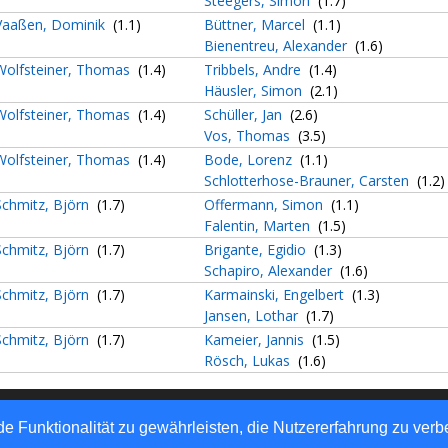
Steegers, Simon
(1.7)
Vaaßen, Dominik
(1.1)
Büttner, Marcel
(1.1)
Bienentreu, Alexander
(1.6)
Wolfsteiner, Thomas
(1.4)
Tribbels, Andre
(1.4)
Häusler, Simon
(2.1)
Wolfsteiner, Thomas
(1.4)
Schüller, Jan
(2.6)
Vos, Thomas
(3.5)
Wolfsteiner, Thomas
(1.4)
Bode, Lorenz
(1.1)
Schlotterhose-Brauner, Carsten
(1.2)
Schmitz, Björn
(1.7)
Offermann, Simon
(1.1)
Falentin, Marten
(1.5)
Schmitz, Björn
(1.7)
Brigante, Egidio
(1.3)
Schapiro, Alexander
(1.6)
Schmitz, Björn
(1.7)
Karmainski, Engelbert
(1.3)
Jansen, Lothar
(1.7)
Schmitz, Björn
(1.7)
Kameier, Jannis
(1.5)
Rösch, Lukas
(1.6)
rtlich: Westdeutscher Tischtennis-Verband e.V.
e Funktionalität zu gewährleisten, die Nutzererfahrung zu ver
automaten GmbH - Automatisierte internetgestützte Netzwerklösun