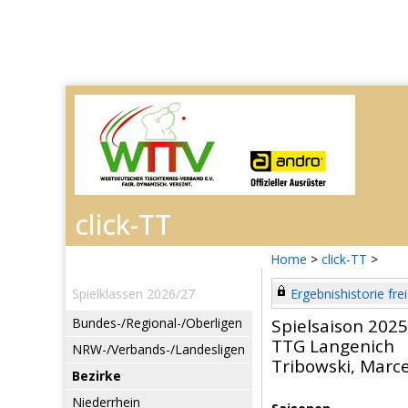
Home
>
click-TT
>
Spielklassen 2026/27
Ergebnishistorie frei
Bundes-/Regional-/Oberligen
Spielsaison 202
TTG Langenich
NRW-/Verbands-/Landesligen
Tribowski, Marce
Bezirke
Niederrhein