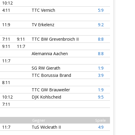
10:12
4:11
TTC Vernich
5:9
11:9
TV Erkelenz
9:2
7:11
9:11
TTC BW Grevenbroich II
8:8
9:11
11:7
Alemannia Aachen
8:8
11:7
SG RW Gierath
1:9
TTC Borussia Brand
3:9
8:11
TTC GW Brauweiler
1:9
10:12
DJK Kohlscheid
9:5
7:11
Gegner
Spiele
11:7
TuS Wickrath II
4:9