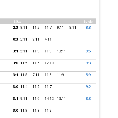
Sätze
Spiele
2:3
9:11
11:3
11:7
9:11
8:11
8:8
0:3
5:11
9:11
4:11
3:1
5:11
11:9
11:9
13:11
9:5
3:0
11:5
11:5
12:10
9:3
3:1
11:8
7:11
11:5
11:9
5:9
3:0
11:4
11:9
11:7
9:2
3:1
9:11
11:6
14:12
13:11
8:8
3:0
11:9
11:9
11:8