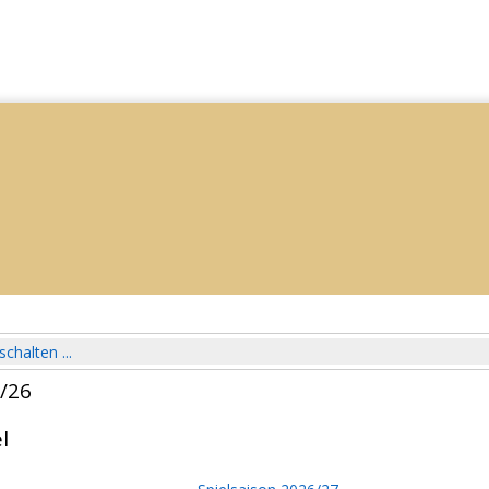
schalten ...
5/26
l