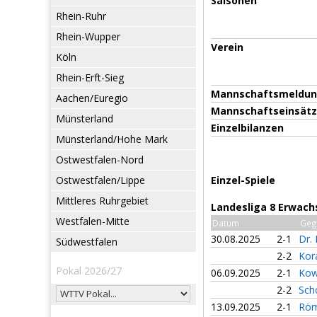
Saisonen
Rhein-Ruhr
Rhein-Wupper
Verein
Köln
Rhein-Erft-Sieg
Mannschaftsmeldu
Aachen/Euregio
Mannschaftseinsät
Münsterland
Einzelbilanzen
Münsterland/Hohe Mark
Ostwestfalen-Nord
Ostwestfalen/Lippe
Einzel-Spiele
Mittleres Ruhrgebiet
Landesliga 8 Erwach
Westfalen-Mitte
Datum
Geg
30.08.2025
2-1
Dr. 
Südwestfalen
2-2
Kor
Pokal 2026/27
06.09.2025
2-1
Kow
2-2
Sch
13.09.2025
2-1
Röm