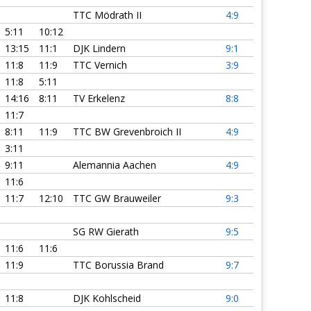
TTC Mödrath II
4:9
5:11
10:12
13:15
11:1
DJK Lindern
9:1
11:8
11:9
TTC Vernich
3:9
11:8
5:11
14:16
8:11
TV Erkelenz
8:8
11:7
8:11
11:9
TTC BW Grevenbroich II
4:9
3:11
9:11
Alemannia Aachen
4:9
11:6
11:7
12:10
TTC GW Brauweiler
9:3
SG RW Gierath
9:5
11:6
11:6
11:9
TTC Borussia Brand
9:7
11:8
DJK Kohlscheid
9:0