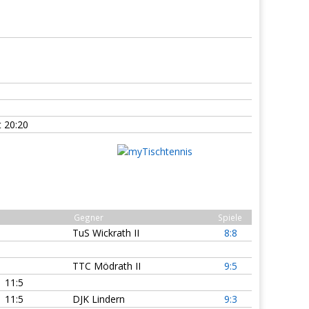
 20:20
Gegner
Spiele
TuS Wickrath II
8:8
TTC Mödrath II
9:5
11:5
11:5
DJK Lindern
9:3