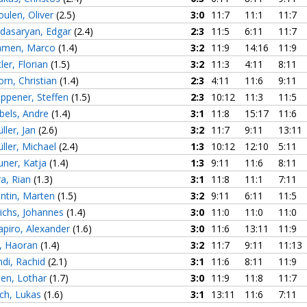
oulen, Oliver
(2.5)
3:0
11:7
11:1
11:7
dasaryan, Edgar
(2.4)
2:3
11:5
6:11
11:7
men, Marco
(1.4)
3:2
11:9
14:16
11:9
ler, Florian
(1.5)
3:2
11:3
4:11
8:11
orn, Christian
(1.4)
2:3
4:11
11:6
9:11
ppener, Steffen
(1.5)
2:3
10:12
11:3
11:5
bbels, Andre
(1.4)
3:1
11:8
15:17
11:6
ller, Jan
(2.6)
3:2
11:7
9:11
13:11
üller, Michael
(2.4)
1:3
10:12
12:10
5:11
uner, Katja
(1.4)
1:3
9:11
11:6
8:11
ra, Rian
(1.3)
3:1
11:8
11:1
7:11
entin, Marten
(1.5)
3:2
9:11
6:11
11:5
richs, Johannes
(1.4)
3:0
11:0
11:0
11:0
apiro, Alexander
(1.6)
3:0
11:6
13:11
11:9
, Haoran
(1.4)
3:2
11:7
9:11
11:13
ndi, Rachid
(2.1)
3:1
11:6
8:11
11:9
sen, Lothar
(1.7)
3:0
11:9
11:8
11:7
ch, Lukas
(1.6)
3:1
13:11
11:6
7:11