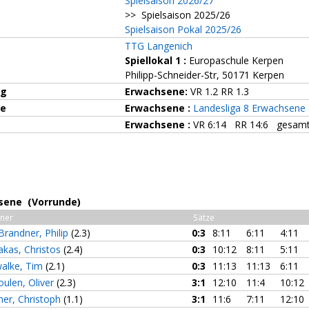
Spielsaison 2026/27
>> Spielsaison 2025/26
Spielsaison Pokal 2025/26
TTG Langenich
Spiellokal 1
:
Europaschule Kerpen
Philipp-Schneider-Str, 50171 Kerpen
ng
Erwachsene:
VR 1.2 RR 1.3
ze
Erwachsene :
Landesliga 8 Erwachsene
Erwachsene :
VR 6:14 RR 14:6 gesamt
sene (Vorrunde)
ner
Sätze
Brandner, Philip
(2.3)
0:3
8:11
6:11
4:11
akas, Christos
(2.4)
0:3
10:12
8:11
5:11
alke, Tim
(2.1)
0:3
11:13
11:13
6:11
oulen, Oliver
(2.3)
3:1
12:10
11:4
10:12
er, Christoph
(1.1)
3:1
11:6
7:11
12:10