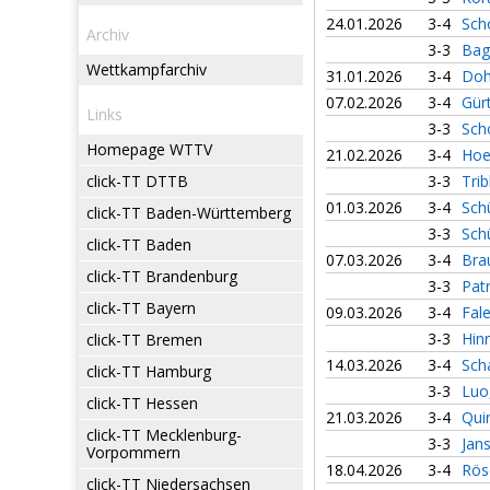
24.01.2026
3-4
Sch
Archiv
3-3
Bag
Wettkampfarchiv
31.01.2026
3-4
Doh
07.02.2026
3-4
Gürt
Links
3-3
Sch
Homepage WTTV
21.02.2026
3-4
Hoe
click-TT DTTB
3-3
Tri
01.03.2026
3-4
Schü
click-TT Baden-Württemberg
3-3
Sch
click-TT Baden
07.03.2026
3-4
Bra
click-TT Brandenburg
3-3
Pat
click-TT Bayern
09.03.2026
3-4
Fal
3-3
Hin
click-TT Bremen
14.03.2026
3-4
Sch
click-TT Hamburg
3-3
Luo
click-TT Hessen
21.03.2026
3-4
Qui
click-TT Mecklenburg-
3-3
Jan
Vorpommern
18.04.2026
3-4
Rös
click-TT Niedersachsen