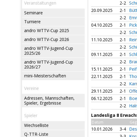
Veranstaltungen
2-2
Sch
20.09.2025
2-1
Büt
Seminare
2-2
Emm
Turniere
04.10.2025
2-1
Pic
andro WTTV-Cup 2025
2-2
Sch
andro WTTV-Cup 2026
11.10.2025
2-1
Rei
2-2
Sch
andro WTTV-Jugend-Cup
2025/26
09.11.2025
2-1
Sch
2-2
Bra
andro WTTV-Jugend-Cup
2026/27
15.11.2025
2-1
Pei
mini-Meisterschaften
22.11.2025
2-1
Tho
2-2
Kar
Vereine
29.11.2025
2-1
Off
Adressen, Mannschaften,
06.12.2025
2-1
Boe
Spieler, Ergebnisse
2-2
Hal
Landesliga 8 Erwach
Spieler
Datum
Geg
Wechselliste
10.01.2026
3-4
Des
Q-TTR-Liste
3-3
Kor