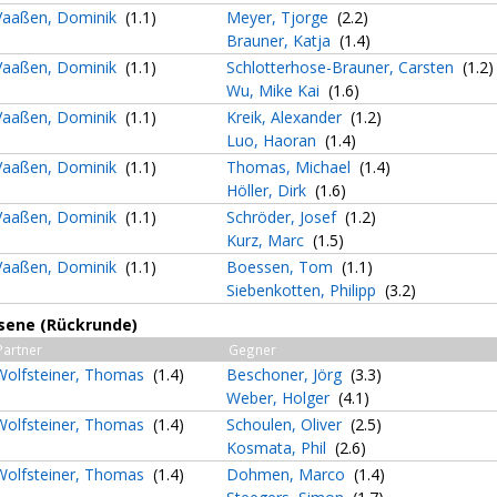
Vaaßen, Dominik
(1.1)
Meyer, Tjorge
(2.2)
Brauner, Katja
(1.4)
Vaaßen, Dominik
(1.1)
Schlotterhose-Brauner, Carsten
(1.2)
Wu, Mike Kai
(1.6)
Vaaßen, Dominik
(1.1)
Kreik, Alexander
(1.2)
Luo, Haoran
(1.4)
Vaaßen, Dominik
(1.1)
Thomas, Michael
(1.4)
Höller, Dirk
(1.6)
Vaaßen, Dominik
(1.1)
Schröder, Josef
(1.2)
Kurz, Marc
(1.5)
Vaaßen, Dominik
(1.1)
Boessen, Tom
(1.1)
Siebenkotten, Philipp
(3.2)
sene (Rückrunde)
Partner
Gegner
Wolfsteiner, Thomas
(1.4)
Beschoner, Jörg
(3.3)
Weber, Holger
(4.1)
Wolfsteiner, Thomas
(1.4)
Schoulen, Oliver
(2.5)
Kosmata, Phil
(2.6)
Wolfsteiner, Thomas
(1.4)
Dohmen, Marco
(1.4)