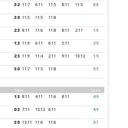
3:2
11:7
6:11
11:5
8:11
11:5
8:8
3:0
11:5
11:5
11:8
2:3
8:11
11:6
11:8
8:11
2:11
1:9
1:3
11:9
6:11
6:11
5:11
3:9
2:3
11:9
11:4
2:11
9:11
10:12
1:9
3:0
11:7
11:3
11:8
9:5
Sätze
Spiele
1:3
8:11
4:11
11:6
8:11
4:9
0:3
7:11
10:12
6:11
4:9
3:0
13:11
11:6
11:6
9:1