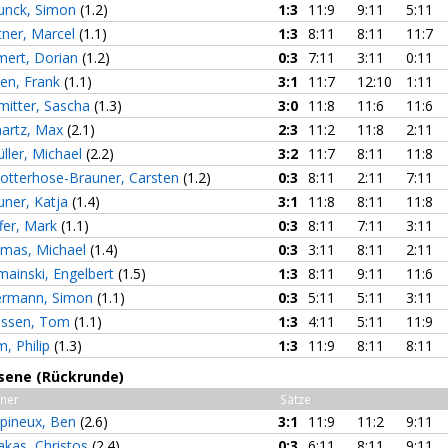
unck, Simon
(1.2)
1:3
11:9
9:11
5:11
tner, Marcel
(1.1)
1:3
8:11
8:11
11:7
ert, Dorian
(1.2)
0:3
7:11
3:11
0:11
ken, Frank
(1.1)
3:1
11:7
12:10
1:11
mitter, Sascha
(1.3)
3:0
11:8
11:6
11:6
nartz, Max
(2.1)
2:3
11:2
11:8
2:11
üller, Michael
(2.2)
3:2
11:7
8:11
11:8
lotterhose-Brauner, Carsten
(1.2)
0:3
8:11
2:11
7:11
uner, Katja
(1.4)
3:1
11:8
8:11
11:8
ffer, Mark
(1.1)
0:3
8:11
7:11
3:11
mas, Michael
(1.4)
0:3
3:11
8:11
2:11
mainski, Engelbert
(1.5)
1:3
8:11
9:11
11:6
ermann, Simon
(1.1)
0:3
5:11
5:11
3:11
ssen, Tom
(1.1)
1:3
4:11
5:11
11:9
m, Philip
(1.3)
1:3
11:9
8:11
8:11
sene (Rückrunde)
ner
Sätze
pineux, Ben
(2.6)
3:1
11:9
11:2
9:11
akas, Christos
(2.4)
0:3
6:11
8:11
9:11