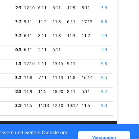
2:3
12:10
6:11
6:11
11:9
8:11
3:9
3:2
9:11
11:2
11:8
6:11
17:15
8:8
3:2
6:11
8:11
11:8
11:3
11:7
4:9
0:3
6:11
2:11
6:11
4:9
1:3
12:10
5:11
13:15
9:11
9:3
3:2
11:8
7:11
11:13
11:8
16:14
9:5
2:3
11:9
11:5
18:20
8:11
5:11
9:7
3:2
11:5
11:13
12:10
10:12
11:6
9:0
bessern und weitere Dienste und
gen
Verstanden