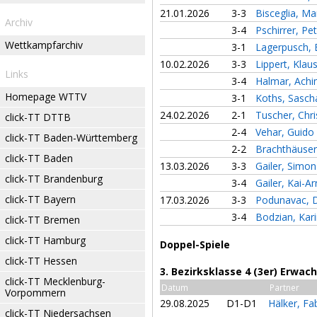
21.01.2026
3-3
Bisceglia, M
Archiv
3-4
Pschirrer, Pe
Wettkampfarchiv
3-1
Lagerpusch, 
10.02.2026
3-3
Lippert, Klau
Links
3-4
Halmar, Ach
Homepage WTTV
3-1
Koths, Sasc
24.02.2026
2-1
Tuscher, Chr
click-TT DTTB
2-4
Vehar, Guido
click-TT Baden-Württemberg
2-2
Brachthäuser
click-TT Baden
13.03.2026
3-3
Gailer, Simo
click-TT Brandenburg
3-4
Gailer, Kai-A
click-TT Bayern
17.03.2026
3-3
Podunavac, 
3-4
Bodzian, Kar
click-TT Bremen
click-TT Hamburg
Doppel-Spiele
click-TT Hessen
3. Bezirksklasse 4 (3er) Erwac
click-TT Mecklenburg-
Datum
Partner
Vorpommern
29.08.2025
D1-D1
Hälker, F
click-TT Niedersachsen