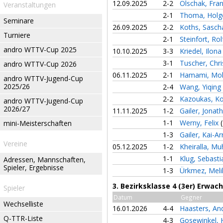
12.09.2025
2-2
Olschak, Fra
Veranstaltungen
2-1
Thoma, Holg
Seminare
26.09.2025
2-2
Koths, Sasc
Turniere
2-1
Steinfort, Ro
andro WTTV-Cup 2025
10.10.2025
3-3
Kriedel, Ilon
3-1
Tuscher, Chr
andro WTTV-Cup 2026
06.11.2025
2-1
Hamami, M
andro WTTV-Jugend-Cup
2025/26
2-4
Wang, Yiqing
2-2
Kazoukas, K
andro WTTV-Jugend-Cup
2026/27
11.11.2025
1-2
Gailer, Jonat
1-1
Werny, Felix
mini-Meisterschaften
1-3
Gailer, Kai-A
Vereine
05.12.2025
1-2
Kheiralla, 
1-1
Klug, Sebast
Adressen, Mannschaften,
Spieler, Ergebnisse
1-3
Ürkmez, Mel
3. Bezirksklasse 4 (3er) Erwa
Spieler
Datum
Gegner
Wechselliste
16.01.2026
4-4
Haasters, An
Q-TTR-Liste
4-3
Gosewinkel, 