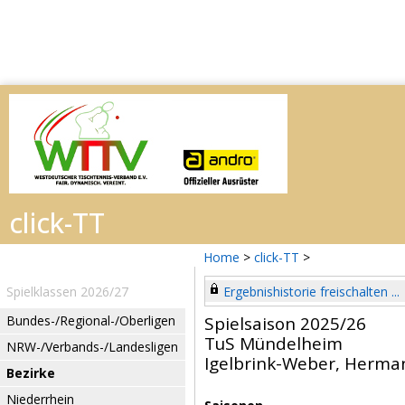
Home
>
click-TT
>
Spielklassen 2026/27
Ergebnishistorie freischalten ...
Bundes-/Regional-/Oberligen
Spielsaison 2025/26
TuS Mündelheim
NRW-/Verbands-/Landesligen
Igelbrink-Weber, Herma
Bezirke
Niederrhein