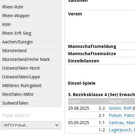
Saisonen
Rhein-Ruhr
Verein
Rhein-Wupper
Köln
Rhein-Erft-Sieg
Aachen/Euregio
Mannschaftsmeldung
Münsterland
Mannschaftseinsätze
Münsterland/Hohe Mark
Einzelbilanzen
Ostwestfalen-Nord
Ostwestfalen/Lippe
Einzel-Spiele
Mittleres Ruhrgebiet
Westfalen-Mitte
3. Bezirksklasse 4 (3er) Erwa
Datum
Gegner
Südwestfalen
29.08.2025
2-2
Grüter, Rolf
(
Pokal 2026/27
2-1
Piskun, Patri
05.09.2025
1-1
Santrau, Ma
1-2
Lagerpusch, 