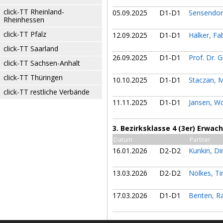
click-TT Rheinland-
05.09.2025
D1-D1
Sensendor
Rheinhessen
click-TT Pfalz
12.09.2025
D1-D1
Hälker, F
click-TT Saarland
26.09.2025
D1-D1
Prof. Dr. 
click-TT Sachsen-Anhalt
click-TT Thüringen
10.10.2025
D1-D1
Staczan, 
click-TT restliche Verbände
11.11.2025
D1-D1
Jansen, W
3. Bezirksklasse 4 (3er) Erwa
Datum
Partner
16.01.2026
D2-D2
Kunkin, Di
13.03.2026
D2-D2
Nölkes, T
17.03.2026
D1-D1
Benten, R