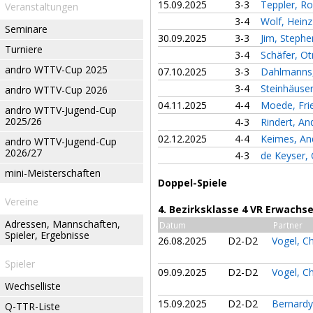
15.09.2025
3-3
Teppler, R
Veranstaltungen
3-4
Wolf, Hein
Seminare
30.09.2025
3-3
Jim, Steph
Turniere
3-4
Schäfer, O
andro WTTV-Cup 2025
07.10.2025
3-3
Dahlmanns
3-4
Steinhäuser
andro WTTV-Cup 2026
04.11.2025
4-4
Moede, Fr
andro WTTV-Jugend-Cup
2025/26
4-3
Rindert, A
02.12.2025
4-4
Keimes, A
andro WTTV-Jugend-Cup
2026/27
4-3
de Keyser,
mini-Meisterschaften
Doppel-Spiele
Vereine
4. Bezirksklasse 4 VR Erwachs
Adressen, Mannschaften,
Datum
Partner
Spieler, Ergebnisse
26.08.2025
D2-D2
Vogel, Ch
Spieler
09.09.2025
D2-D2
Vogel, Ch
Wechselliste
15.09.2025
D2-D2
Bernardy
Q-TTR-Liste