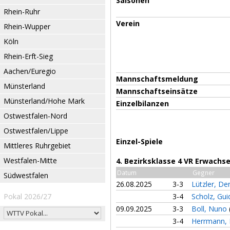
Saisonen
Rhein-Ruhr
Verein
Rhein-Wupper
Köln
Rhein-Erft-Sieg
Aachen/Euregio
Mannschaftsmeldung
Münsterland
Mannschaftseinsätze
Münsterland/Hohe Mark
Einzelbilanzen
Ostwestfalen-Nord
Ostwestfalen/Lippe
Einzel-Spiele
Mittleres Ruhrgebiet
Westfalen-Mitte
4. Bezirksklasse 4 VR Erwachs
Datum
Gegner
Südwestfalen
26.08.2025
3-3
Lützler, De
Pokal 2026/27
3-4
Scholz, Gu
09.09.2025
3-3
Boll, Nuno
3-4
Herrmann, 