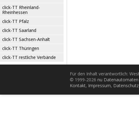
click-TT Rheinland-
Rheinhessen
click-TT Pfalz
click-TT Saarland
click-TT Sachsen-Anhalt
click-TT Thüringen
click-TT restliche Verbände
Für den Inhalt verantwortlich: Wes
© 1999-2026
nu Datenautomaten 
Kontakt
,
Impressum
,
Datenschutz