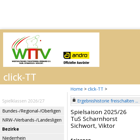
Home
>
click-TT
>
Spielklassen 2026/27
Ergebnishistorie freischalten ...
Bundes-/Regional-/Oberligen
Spielsaison 2025/26
TuS Scharnhorst
NRW-/Verbands-/Landesligen
Sichwort, Viktor
Bezirke
Niederrhein