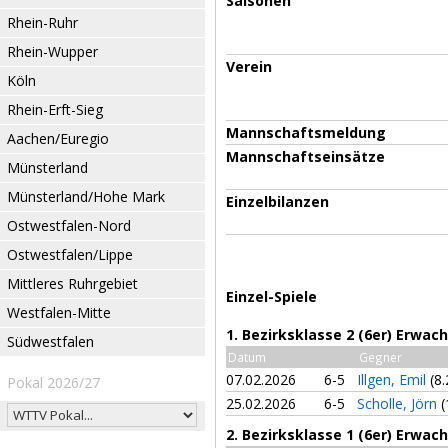
Saisonen
Rhein-Ruhr
Rhein-Wupper
Verein
Köln
Rhein-Erft-Sieg
Mannschaftsmeldung
Aachen/Euregio
Mannschaftseinsätze
Münsterland
Münsterland/Hohe Mark
Einzelbilanzen
Ostwestfalen-Nord
Ostwestfalen/Lippe
Mittleres Ruhrgebiet
Einzel-Spiele
Westfalen-Mitte
1. Bezirksklasse 2 (6er) Erwa
Südwestfalen
Datum
Gegner
07.02.2026
6-5
Illgen, Emil
(8.
Pokal 2026/27
25.02.2026
6-5
Scholle, Jörn
(
2. Bezirksklasse 1 (6er) Erwac