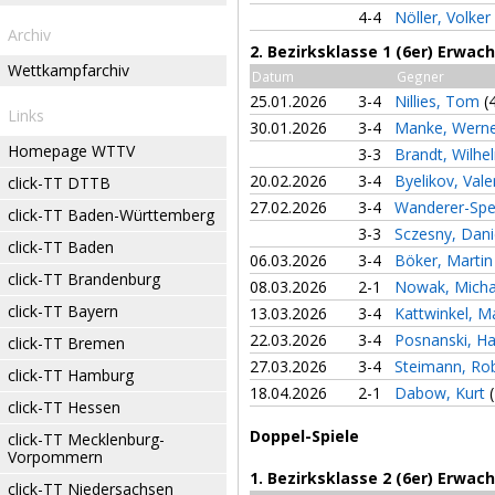
4-4
Nöller, Volker
Archiv
2. Bezirksklasse 1 (6er) Erwa
Wettkampfarchiv
Datum
Gegner
25.01.2026
3-4
Nillies, Tom
(
Links
30.01.2026
3-4
Manke, Wern
Homepage WTTV
3-3
Brandt, Wilh
20.02.2026
3-4
Byelikov, Val
click-TT DTTB
27.02.2026
3-4
Wanderer-Sp
click-TT Baden-Württemberg
3-3
Sczesny, Dani
click-TT Baden
06.03.2026
3-4
Böker, Marti
click-TT Brandenburg
08.03.2026
2-1
Nowak, Mich
click-TT Bayern
13.03.2026
3-4
Kattwinkel, M
22.03.2026
3-4
Posnanski, H
click-TT Bremen
27.03.2026
3-4
Steimann, Ro
click-TT Hamburg
18.04.2026
2-1
Dabow, Kurt
click-TT Hessen
Doppel-Spiele
click-TT Mecklenburg-
Vorpommern
1. Bezirksklasse 2 (6er) Erwa
click-TT Niedersachsen