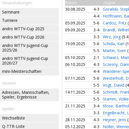
Veranstaltungen
Datum
Gegner
30.08.2025
4-3
Goralski, Ste
Seminare
4-4
Hoffmann, Ba
Turniere
05.09.2025
5-6
Cardoz, Fritz
andro WTTV-Cup 2025
09.09.2025
3-4
Brandt, Wilh
3-3
Wirz, Jörg
(5.4
andro WTTV-Cup 2026
19.09.2025
5-6
Schida, Karl
(1
andro WTTV-Jugend-Cup
2025/26
5-5
Martin, Sven
(
05.10.2025
2-1
Schwarz, Mar
andro WTTV-Jugend-Cup
2026/27
06.10.2025
4-3
Sczesny, Dani
mini-Meisterschaften
4-4
Wanderer-Sp
07.11.2025
5-6
Westerholt, D
Vereine
5-5
Vogt, David
(4
14.11.2025
5-6
Schmidt, Fra
Adressen, Mannschaften,
Spieler, Ergebnisse
5-5
Stamm, Volk
21.11.2025
3-4
Klose, Barth
Spieler
3-3
Engelbracht, 
Wechselliste
28.11.2025
4-3
Heyner, Jens
(
Q-TTR-Liste
05.12.2025
4-3
Nöller, Werne