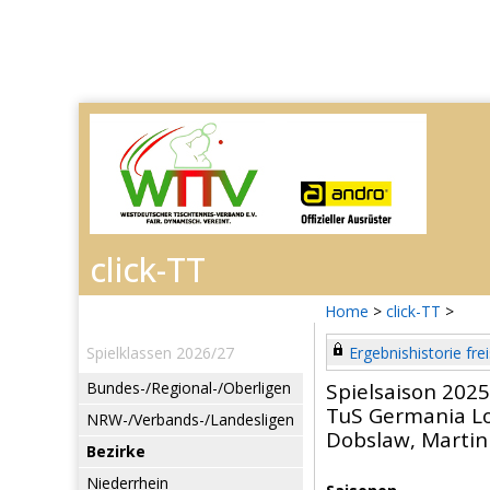
Home
>
click-TT
>
Spielklassen 2026/27
Ergebnishistorie frei
Bundes-/Regional-/Oberligen
Spielsaison 202
TuS Germania L
NRW-/Verbands-/Landesligen
Dobslaw, Martin
Bezirke
Niederrhein