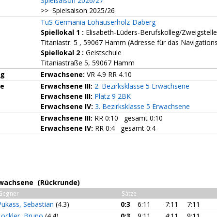
Spielsaison 2026/27
>> Spielsaison 2025/26
TuS Germania Lohauserholz-Daberg
Spiellokal 1
:
Elisabeth-Lüders-Berufskolleg/Zweigstell
Titaniastr. 5 , 59067 Hamm (Adresse für das Navigatio
Spiellokal 2
:
Geistschule
Titaniastraße 5, 59067 Hamm
ng
Erwachsene:
VR 4.9 RR 4.10
ze
Erwachsene III:
2. Bezirksklasse 5 Erwachsene
Erwachsene III:
Platz 9 2BK
Erwachsene IV:
3. Bezirksklasse 5 Erwachsene
Erwachsene III:
RR 0:10 gesamt 0:10
Erwachsene IV:
RR 0:4 gesamt 0:4
Erwachsene (Rückrunde)
Gegner
Sätze
Pukass, Sebastian
(4.3)
0:3
6:11
7:11
7:11
Lockler, Bruno
(4.4)
0:3
9:11
4:11
9:11