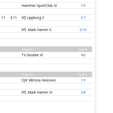
Hammer SportClub III
1:9
1:11
3:11
VfJ Lippborg II
3:7
VfL Mark Hamm II
0:10
Gegner
Spiele
TV Geseke VI
4:6
Gegner
Spiele
DJK Viktoria Heessen
1:9
VfL Mark Hamm III
2:8