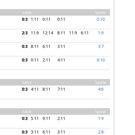
Sätze
Spiele
0:3
1:11
0:11
0:11
0:10
2:3
11:9
12:14
8:11
11:9
6:11
1:9
0:3
8:11
6:11
3:11
3:7
0:3
0:11
2:11
4:11
0:10
Sätze
Spiele
0:3
4:11
8:11
7:11
4:6
Sätze
Spiele
0:3
5:11
9:11
2:11
1:9
0:3
3:11
6:11
3:11
2:8