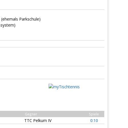
e (ehemals Parkschule)
nssystem)
Gegner
Spiele
TTC Pelkum IV
0:10