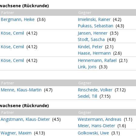
Erwachsene (Rückrunde)
Partner
Gegner
Bergmann, Heike
(3.6)
Imielinski, Rainer
(4.2)
Pukass, Sebastian
(4.3)
Köse, Cemil
(4.12)
Jansen, Henner
(3.5)
Stodt, Sascha
(4.8)
Köse, Cemil
(4.12)
Kindel, Peter
(2.1)
Haase, Hermann
(2.6)
Köse, Cemil
(4.12)
Hennemann, Rafael
(2.1)
Link, Joris
(3.3)
Partner
Gegner
Menne, Klaus-Martin
(4.7)
Rinschede, Volker
(7.12)
Seidel, Till
(7.15)
Erwachsene (Rückrunde)
Partner
Gegner
Angstmann, Klaus-Dieter
(4.5)
Westermann, Andreas
(1.1)
Meier, Hans-Dieter
(1.6)
Wagner, Maxim
(4.13)
Golkowski, Uwe
(3.1)