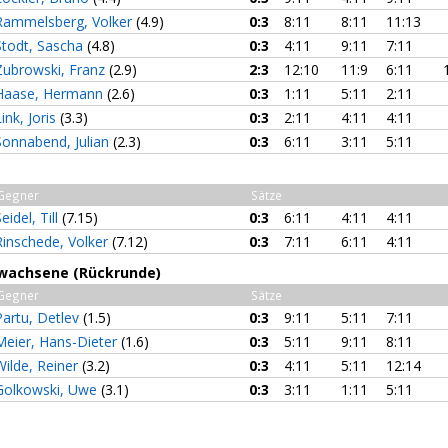
Rammelsberg, Volker
(4.9)
0:3
8:11
8:11
11:13
Stodt, Sascha
(4.8)
0:3
4:11
9:11
7:11
Zubrowski, Franz
(2.9)
2:3
12:10
11:9
6:11
Haase, Hermann
(2.6)
0:3
1:11
5:11
2:11
ink, Joris
(3.3)
0:3
2:11
4:11
4:11
Sonnabend, Julian
(2.3)
0:3
6:11
3:11
5:11
Gegner
Sätze
eidel, Till
(7.15)
0:3
6:11
4:11
4:11
Rinschede, Volker
(7.12)
0:3
7:11
6:11
4:11
Erwachsene (Rückrunde)
Gegner
Sätze
Partu, Detlev
(1.5)
0:3
9:11
5:11
7:11
Meier, Hans-Dieter
(1.6)
0:3
5:11
9:11
8:11
Wilde, Reiner
(3.2)
0:3
4:11
5:11
12:14
Golkowski, Uwe
(3.1)
0:3
3:11
1:11
5:11