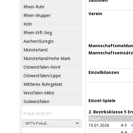
Saisonen
Rhein-Ruhr
Verein
Rhein-Wupper
Köln
Rhein-Erft-Sieg
Aachen/Euregio
Mannschaftsmeldu
Münsterland
Mannschaftseinsät
Münsterland/Hohe Mark
Ostwestfalen-Nord
Einzelbilanzen
Ostwestfalen/Lippe
Mittleres Ruhrgebiet
Westfalen-Mitte
Einzel-Spiele
Südwestfalen
2. Bezirksklasse 5 
Pokal 2026/27
Datum
10.01.2026
4-3
4-4