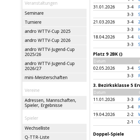
Veranstaltungen
31.01.2026
3-4
Seminare
3-3
21.03.2026
3-4
Turniere
3-3
andro WTTV-Cup 2025
18.04.2026
3-4
L
andro WTTV-Cup 2026
3-3
andro WTTV-Jugend-Cup
Platz 9 2BK ()
2025/26
Datum
andro WTTV-Jugend-Cup
02.05.2026
3-4
S
2026/27
3-3
mini-Meisterschaften
3. Bezirksklasse 5 
Vereine
Datum
11.01.2026
3-3
Adressen, Mannschaften,
Spieler, Ergebnisse
3-4
19.04.2026
2-2
Spieler
2-1
Wechselliste
Doppel-Spiele
Q-TTR-Liste