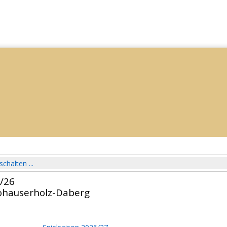
schalten ...
5/26
ohauserholz-Daberg