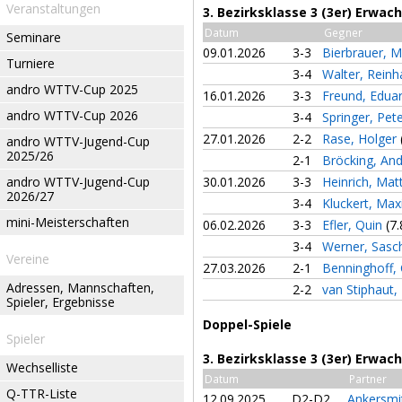
Veranstaltungen
3. Bezirksklasse 3 (3er) Erwa
Datum
Gegner
Seminare
09.01.2026
3-3
Bierbrauer, M
Turniere
3-4
Walter, Rein
andro WTTV-Cup 2025
16.01.2026
3-3
Freund, Edua
andro WTTV-Cup 2026
3-4
Springer, Pet
27.01.2026
2-2
Rase, Holger
andro WTTV-Jugend-Cup
2025/26
2-1
Bröcking, An
andro WTTV-Jugend-Cup
30.01.2026
3-3
Heinrich, Mat
2026/27
3-4
Kluckert, Max
mini-Meisterschaften
06.02.2026
3-3
Efler, Quin
(7.
3-4
Werner, Sas
Vereine
27.03.2026
2-1
Benninghoff, 
Adressen, Mannschaften,
2-2
van Stiphaut
Spieler, Ergebnisse
Doppel-Spiele
Spieler
3. Bezirksklasse 3 (3er) Erwac
Wechselliste
Datum
Partner
Q-TTR-Liste
12.09.2025
D2-D2
Ankersmi