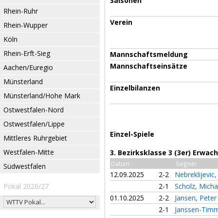
Saisonen
Rhein-Ruhr
Verein
Rhein-Wupper
Köln
Rhein-Erft-Sieg
Mannschaftsmeldung
Mannschaftseinsätze
Aachen/Euregio
Münsterland
Einzelbilanzen
Münsterland/Hohe Mark
Ostwestfalen-Nord
Ostwestfalen/Lippe
Einzel-Spiele
Mittleres Ruhrgebiet
Westfalen-Mitte
3. Bezirksklasse 3 (3er) Erwa
Datum
Gegner
Südwestfalen
12.09.2025
2-2
Nebreklijevic
Pokal 2026/27
2-1
Scholz, Mich
01.10.2025
2-2
Jansen, Pete
2-1
Janssen-Tim