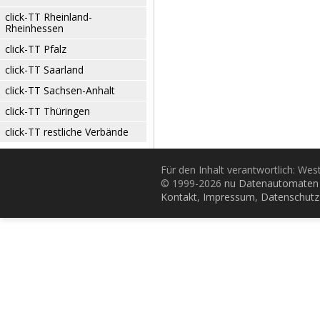
click-TT Rheinland-
Rheinhessen
click-TT Pfalz
click-TT Saarland
click-TT Sachsen-Anhalt
click-TT Thüringen
click-TT restliche Verbände
Für den Inhalt verantwortlich: Wes
© 1999-2026
nu Datenautomaten 
Kontakt
,
Impressum
,
Datenschutz