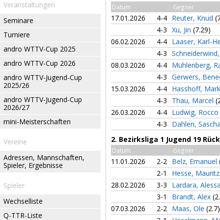
Veranstaltungen
Datum
Gegner
17.01.2026
4-4
Reuter, Knud
(
Seminare
4-3
Xu, Jin
(7.29)
Turniere
06.02.2026
4-4
Laaser, Karl-H
andro WTTV-Cup 2025
4-3
Schneiderwind
andro WTTV-Cup 2026
08.03.2026
4-4
Mühlenberg, R
4-3
Gerwers, Bene
andro WTTV-Jugend-Cup
2025/26
15.03.2026
4-4
Hasshoff, Mar
andro WTTV-Jugend-Cup
4-3
Thau, Marcel
(
2026/27
26.03.2026
4-4
Ludwig, Rocc
mini-Meisterschaften
4-3
Dahlen, Sasch
2. Bezirksliga 1 Jugend 19 Rü
Vereine
Datum
Gegner
Adressen, Mannschaften,
11.01.2026
2-2
Belz, Emanuel
Spieler, Ergebnisse
2-1
Hesse, Maurit
28.02.2026
3-3
Lardara, Ales
Spieler
3-1
Brandt, Alex
(2
Wechselliste
07.03.2026
2-2
Maas, Ole
(2.7)
Q-TTR-Liste