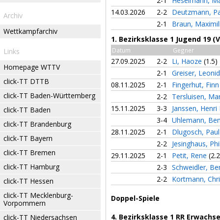
2-1
Heselmann, M
14.03.2026
2-2
Deutzmann, P
Archiv
2-1
Braun, Maximi
Wettkampfarchiv
1. Bezirksklasse 1 Jugend 19 (
Datum
Gegner
Links
27.09.2025
2-2
Li, Haoze
(1.5)
Homepage WTTV
2-1
Greiser, Leoni
click-TT DTTB
08.11.2025
2-1
Fingerhut, Fin
click-TT Baden-Württemberg
2-2
Tersluisen, Ma
15.11.2025
3-3
Janssen, Henr
click-TT Baden
3-4
Uhlemann, Be
click-TT Brandenburg
28.11.2025
2-1
Dlugosch, Pau
click-TT Bayern
2-2
Jesinghaus, Phi
click-TT Bremen
29.11.2025
2-1
Petit, Rene
(2.2
click-TT Hamburg
2-3
Schweidler, B
2-2
Kortmann, Chri
click-TT Hessen
click-TT Mecklenburg-
Doppel-Spiele
Vorpommern
4. Bezirksklasse 1 RR Erwachs
click-TT Niedersachsen