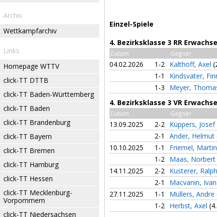
Archiv
Einzel-Spiele
Wettkampfarchiv
4. Bezirksklasse 3 RR Erwach
Links
Datum
Gegner
04.02.2026
1-2
Kalthoff, Axel
(
Homepage WTTV
1-1
Kindsvater, Fi
click-TT DTTB
1-3
Meyer, Thom
click-TT Baden-Württemberg
4. Bezirksklasse 3 VR Erwachs
click-TT Baden
Datum
Gegner
click-TT Brandenburg
13.09.2025
2-2
Küppers, Josef
2-1
Ander, Helmut
click-TT Bayern
10.10.2025
1-1
Friemel, Marti
click-TT Bremen
1-2
Maas, Norber
click-TT Hamburg
14.11.2025
2-2
Kusterer, Ralp
click-TT Hessen
2-1
Macvanin, Iva
click-TT Mecklenburg-
27.11.2025
1-1
Müllers, Andre
Vorpommern
1-2
Herbst, Axel
(4
click-TT Niedersachsen