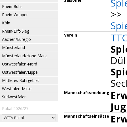
Spi
Saisonen
Rhein-Ruhr
>> 
Rhein-Wupper
Spi
Köln
Rhein-Erft-Sieg
TTC
Verein
Aachen/Euregio
Spi
Münsterland
Münsterland/Hohe Mark
Dül
Ostwestfalen-Nord
Spi
Ostwestfalen/Lippe
Sec
Mittleres Ruhrgebiet
Westfalen-Mitte
Er
Mannschaftsmeldung
Südwestfalen
Jug
Pokal 2026/27
Erw
Mannschaftseinsätze