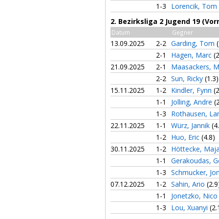
1-3
Lorencik, Tom
2. Bezirksliga 2 Jugend 19 (Vor
Datum
Gegner
13.09.2025
2-2
Garding, Tom
2-1
Hagen, Marc
(
21.09.2025
2-1
Maasackers, 
2-2
Sun, Ricky
(1.3)
15.11.2025
1-2
Kindler, Fynn
(
1-1
Jolling, Andre
(
1-3
Rothausen, La
22.11.2025
1-1
Würz, Jannik
(4
1-2
Huo, Eric
(4.8)
30.11.2025
1-2
Höttecke, Maj
1-1
Gerakoudas, G
1-3
Schmucker, Jo
07.12.2025
1-2
Sahin, Ario
(2.9
1-1
Jonetzko, Nic
1-3
Lou, Xuanyi
(2.