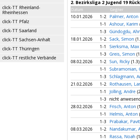
2. Bezirksliga 2 Jugend 19 Rü
click-TT Rheinland-
Datum
Gegner
Rheinhessen
10.01.2026
1-2
Palmer, Anton
click-TT Pfalz
1-1
Ashour, Karim
click-TT Saarland
1-3
Gündogdu, Ah
18.01.2026
1-2
Sack, Simon
(1
click-TT Sachsen-Anhalt
1-1
Sierksma, Ma
click-TT Thüringen
1-3
Greis, Simon
(1
click-TT restliche Verbände
08.02.2026
1-2
Sun, Ricky
(1.3)
1-1
Subramonian,
1-3
Schlagmann, A
21.02.2026
1-2
Rothausen, La
1-1
Jolling, Andre
(
1-3
nicht anwesen
28.02.2026
1-2
Frisch, Anton
(
1-1
Helmis, Anton
1-3
Prabakar, Pavi
08.03.2026
1-2
Nandakumar, 
1-1
Rassa, Noah
(