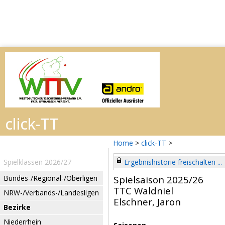
Home
>
click-TT
>
Spielklassen 2026/27
Ergebnishistorie freischalten ...
Bundes-/Regional-/Oberligen
Spielsaison 2025/26
TTC Waldniel
NRW-/Verbands-/Landesligen
Elschner, Jaron
Bezirke
Niederrhein