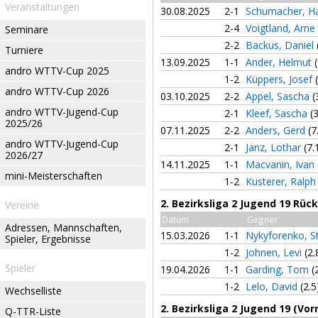
Veranstaltungen
30.08.2025
2-1
Schumacher, H
2-4
Voigtland, Arne
Seminare
2-2
Backus, Daniel
Turniere
13.09.2025
1-1
Ander, Helmut
andro WTTV-Cup 2025
1-2
Küppers, Josef
andro WTTV-Cup 2026
03.10.2025
2-2
Appel, Sascha
(
andro WTTV-Jugend-Cup
2-1
Kleef, Sascha
(
2025/26
07.11.2025
2-2
Anders, Gerd
(7
andro WTTV-Jugend-Cup
2-1
Janz, Lothar
(7.
2026/27
14.11.2025
1-1
Macvanin, Ivan
mini-Meisterschaften
1-2
Kusterer, Ralp
2. Bezirksliga 2 Jugend 19 Rü
Vereine
Datum
Gegner
Adressen, Mannschaften,
15.03.2026
1-1
Nykyforenko, 
Spieler, Ergebnisse
1-2
Johnen, Levi
(2.
Spieler
19.04.2026
1-1
Garding, Tom
(
1-2
Lelo, David
(2.5
Wechselliste
2. Bezirksliga 2 Jugend 19 (Vor
Q-TTR-Liste