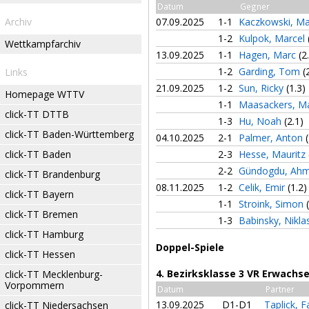
Datum
Gegner
Archiv
07.09.2025
1-1
Kaczkowski, Ma
1-2
Kulpok, Marcel
Wettkampfarchiv
13.09.2025
1-1
Hagen, Marc
(2
1-2
Garding, Tom
(
Links
21.09.2025
1-2
Sun, Ricky
(1.3)
Homepage WTTV
1-1
Maasackers, M
click-TT DTTB
1-3
Hu, Noah
(2.1)
click-TT Baden-Württemberg
04.10.2025
2-1
Palmer, Anton
click-TT Baden
2-3
Hesse, Mauritz
2-2
Gündogdu, Ah
click-TT Brandenburg
08.11.2025
1-2
Celik, Emir
(1.2)
click-TT Bayern
1-1
Stroink, Simon
click-TT Bremen
1-3
Babinsky, Nikl
click-TT Hamburg
Doppel-Spiele
click-TT Hessen
4. Bezirksklasse 3 VR Erwachs
click-TT Mecklenburg-
Vorpommern
Datum
Partner
13.09.2025
D1-D1
Taplick, 
click-TT Niedersachsen