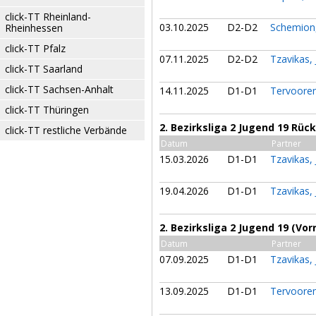
click-TT Rheinland-
03.10.2025
D2-D2
Schemion
Rheinhessen
click-TT Pfalz
07.11.2025
D2-D2
Tzavikas,
click-TT Saarland
click-TT Sachsen-Anhalt
14.11.2025
D1-D1
Tervooren
click-TT Thüringen
2. Bezirksliga 2 Jugend 19 Rü
click-TT restliche Verbände
Datum
Partner
15.03.2026
D1-D1
Tzavikas,
19.04.2026
D1-D1
Tzavikas,
2. Bezirksliga 2 Jugend 19 (Vor
Datum
Partner
07.09.2025
D1-D1
Tzavikas,
13.09.2025
D1-D1
Tervooren