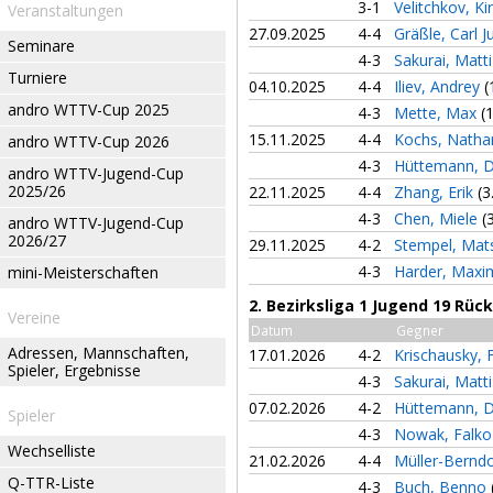
3-1
Velitchkov, Kir
Veranstaltungen
27.09.2025
4-4
Gräßle, Carl 
Seminare
4-3
Sakurai, Matt
Turniere
04.10.2025
4-4
Iliev, Andrey
(
andro WTTV-Cup 2025
4-3
Mette, Max
(
15.11.2025
4-4
Kochs, Natha
andro WTTV-Cup 2026
4-3
Hüttemann, D
andro WTTV-Jugend-Cup
2025/26
22.11.2025
4-4
Zhang, Erik
(3
4-3
Chen, Miele
(
andro WTTV-Jugend-Cup
2026/27
29.11.2025
4-2
Stempel, Ma
4-3
Harder, Maxi
mini-Meisterschaften
2. Bezirksliga 1 Jugend 19 Rü
Vereine
Datum
Gegner
Adressen, Mannschaften,
17.01.2026
4-2
Krischausky, 
Spieler, Ergebnisse
4-3
Sakurai, Matt
07.02.2026
4-2
Hüttemann, D
Spieler
4-3
Nowak, Falk
Wechselliste
21.02.2026
4-4
Müller-Berndo
Q-TTR-Liste
4-3
Buch, Benno