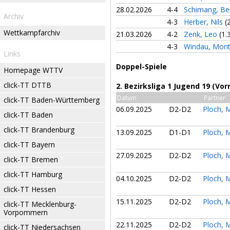
28.02.2026
4-4
Schimang, Be
Archiv
4-3
Herber, Nils
(
Wettkampfarchiv
21.03.2026
4-2
Zenk, Leo
(1.
4-3
Windau, Mori
Links
Doppel-Spiele
Homepage WTTV
click-TT DTTB
2. Bezirksliga 1 Jugend 19 (Vor
Datum
Partner
click-TT Baden-Württemberg
06.09.2025
D2-D2
Ploch, 
click-TT Baden
click-TT Brandenburg
13.09.2025
D1-D1
Ploch, 
click-TT Bayern
27.09.2025
D2-D2
Ploch, 
click-TT Bremen
click-TT Hamburg
04.10.2025
D2-D2
Ploch, 
click-TT Hessen
15.11.2025
D2-D2
Ploch, 
click-TT Mecklenburg-
Vorpommern
22.11.2025
D2-D2
Ploch, 
click-TT Niedersachsen