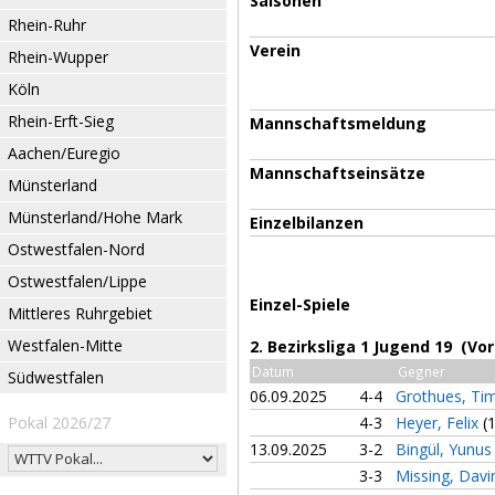
Saisonen
Rhein-Ruhr
Verein
Rhein-Wupper
Köln
Rhein-Erft-Sieg
Mannschaftsmeldung
Aachen/Euregio
Mannschaftseinsätze
Münsterland
Münsterland/Hohe Mark
Einzelbilanzen
Ostwestfalen-Nord
Ostwestfalen/Lippe
Einzel-Spiele
Mittleres Ruhrgebiet
Westfalen-Mitte
2. Bezirksliga 1 Jugend 19 (Vo
Datum
Gegner
Südwestfalen
06.09.2025
4-4
Grothues, Ti
Pokal 2026/27
4-3
Heyer, Felix
(
13.09.2025
3-2
Bingül, Yunu
3-3
Missing, Dav