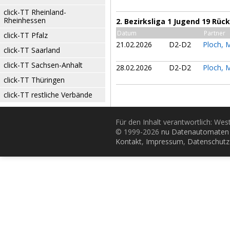
click-TT Rheinland-
Rheinhessen
2. Bezirksliga 1 Jugend 19 Rü
Datum
Partner
click-TT Pfalz
21.02.2026
D2-D2
Ploch, 
click-TT Saarland
click-TT Sachsen-Anhalt
28.02.2026
D2-D2
Ploch, 
click-TT Thüringen
click-TT restliche Verbände
Für den Inhalt verantwortlich: Wes
© 1999-2026
nu Datenautomaten 
Kontakt
,
Impressum
,
Datenschutz